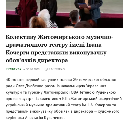
Колективу Житомирського музично-
драматичного театру імені Івана
Кочерги представили виконувачку
обов’язків директора
КУЛЬТУРА
30.10.2025
1 MIN READ
30 жовтня перший заступник голови Житомирської обласної
ради Олег Дзюбенко разом із начальницею Управління
культури та туризму Житомирської ОВА Тетяною Руденькою
провели зустріч із колективом КП «Житомирський академічний
український музично-драматичний театр ім. І. А. Кочерги» та
представили виконувачку обов’язків директора — художнього
керівника Анастасію Кузьменко.