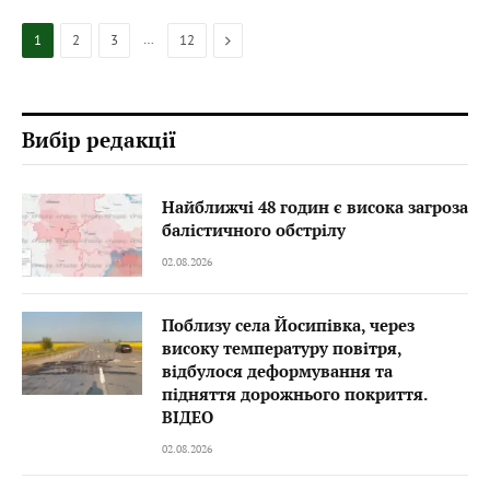
…
Next
1
2
3
12
Вибір редакції
Найближчі 48 годин є висока загроза
балістичного обстрілу
02.08.2026
Поблизу села Йосипівка, через
високу температуру повітря,
відбулося деформування та
підняття дорожнього покриття.
ВІДЕО
02.08.2026