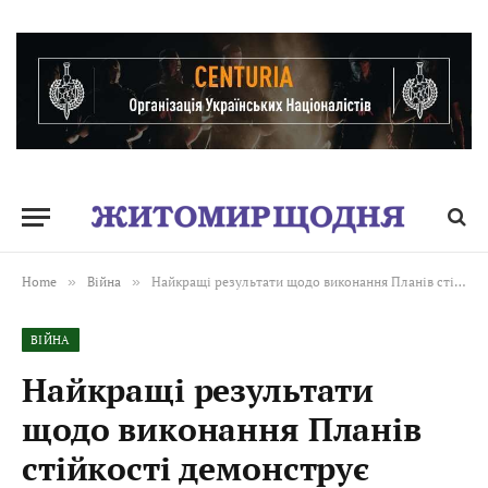
Home
»
Війна
»
Найкращі результати щодо виконання Планів стійкості демонструє Житомирська область!
ВІЙНА
Найкращі результати
щодо виконання Планів
стійкості демонструє