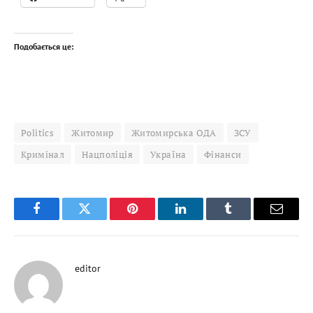
Подобається це:
Politics
Житомир
Житомирська ОДА
ЗСУ
Кримінал
Нацполіція
Україна
Фінанси
Facebook
Twitter
Pinterest
LinkedIn
Tumblr
Email
editor