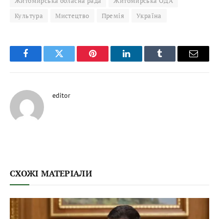
Житомирська обласна рада
Житомирська ОДА
Культура
Мистецтво
Премія
Україна
Facebook
Twitter
Pinterest
LinkedIn
Tumblr
Email
editor
СХОЖІ МАТЕРІАЛИ