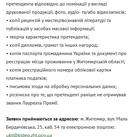
претендента відповідно до номінації у вигляді
друкованої продукції, фото, аудіо- та/або відеозаписів;
• копії рецензій у мистецтвознавчій літературі та
публікацій у засобах масової інформації;
• творча характеристика претендента;
• копії дипломів, грамот та інших нагород;
• копія паспорта громадянина України та документ про
реєстрацію місця проживання у Житомирській області;
• копія реєстраційного номера облікової картки
платника податків;
• письмова згода на обробку персональних даних;
• розписка про те, що претендент раніше не отримував
звання Лауреата Премії.
Заявки приймаються за адресою:
м. Житомир, вул. Мала
Бердичівська, 25, каб. 54 та електронною поштою:
ukt@ktdep.zht.gov.ua