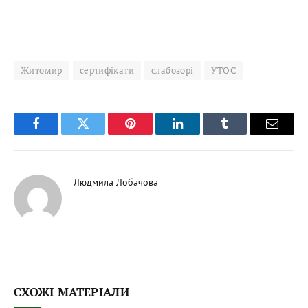
Житомир
сертифікати
слабозорі
УТОС
Facebook
Twitter
Pinterest
LinkedIn
Tumblr
Email
Людмила Лобачова
СХОЖІ МАТЕРІАЛИ