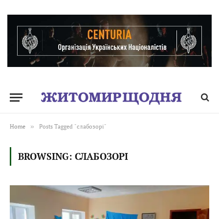
Home
»
Posts Tagged "слабозорі"
BROWSING:
СЛАБОЗОРІ