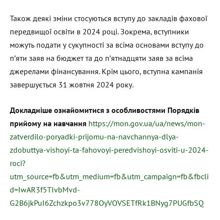
Також деякі зміни стосуються вступу до закладів фахової
передвищої освіти в 2024 році. Зокрема, вступники
можуть подати у сукупності за всіма основами вступу до
п’яти заяв на бюджет та до п’ятнадцяти заяв за всіма
джерелами фінансування. Крім цього, вступна кампанія
завершується 31 жовтня 2024 року.
Докладніше ознайомитися з особливостями Порядків
прийому на навчання
https://mon.gov.ua/ua/news/mon-
zatverdilo-poryadki-prijomu-na-navchannya-dlya-
zdobuttya-vishoyi-ta-fahovoyi-peredvishoyi-osviti-u-2024-
roci?
utm_source=fb&utm_medium=fb&utm_campaign=fb&fbcli
d=IwAR3f5TIvbMvd-
G2B6jkPuI6Zchzkpo3v778OyVOVSETfRk1BNyg7PUGfbSQ