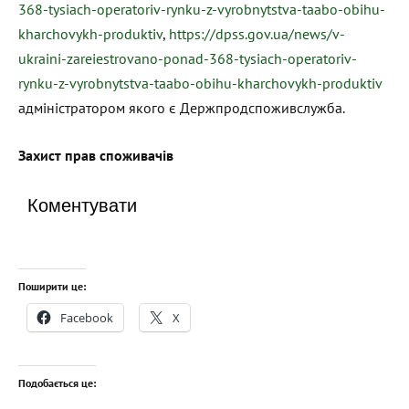
368-tysiach-operatoriv-rynku-z-vyrobnytstva-taabo-obihu-
kharchovykh-produktiv
,
https://dpss.gov.ua/news/v-
ukraini-zareiestrovano-ponad-368-tysiach-operatoriv-
rynku-z-vyrobnytstva-taabo-obihu-kharchovykh-produktiv
адміністратором якого є Держпродспоживслужба.
Захист прав споживачів
Коментувати
Поширити це:
Facebook
X
Подобається це: