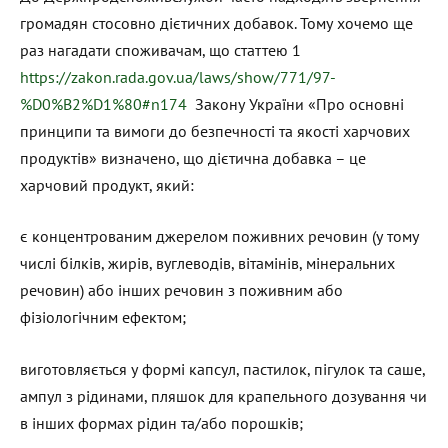
громадян стосовно дієтичних добавок. Тому хочемо ще
раз нагадати споживачам, що статтею 1
https://zakon.rada.gov.ua/laws/show/771/97-
%D0%B2%D1%80#n174
Закону України «Про основні
принципи та вимоги до безпечності та якості харчових
продуктів» визначено, що дієтична добавка – це
харчовий продукт, який:
є концентрованим джерелом поживних речовин (у тому
числі білків, жирів, вуглеводів, вітамінів, мінеральних
речовин) або інших речовин з поживним або
фізіологічним ефектом;
виготовляється у формі капсул, пастилок, пігулок та саше,
ампул з рідинами, пляшок для крапельного дозування чи
в інших формах рідин та/або порошків;