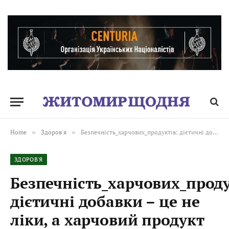
Home
»
Здоров'я
»
Безпечність_харчових_продуктів: дієтичні добавки – це не ліки, а харчовий продукт
ЗДОРОВ'Я
Безпечність_харчових_проду
дієтичні добавки – це не
ліки, а харчовий продукт