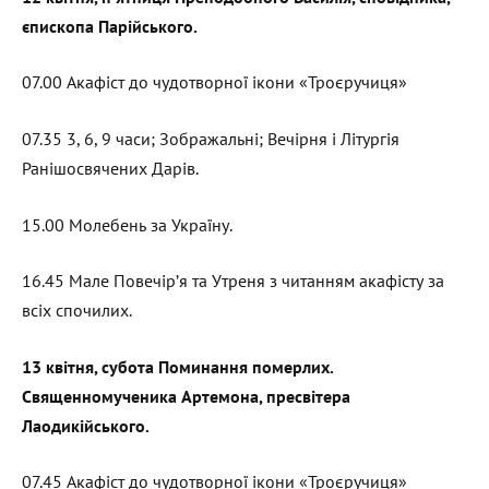
єпископа Парійського.
07.00 Акафіст до чудотворної ікони «Троєручиця»
07.35 3, 6, 9 часи; Зображальні; Вечірня і Літургія
Ранішосвячених Дарів.
15.00 Молебень за Україну.
16.45 Мале Повечір’я та Утреня з читанням акафісту за
всіх спочилих.
13 квітня, субота Поминання померлих.
Священномученика Артемона, пресвітера
Лаодикійського.
07.45 Акафіст до чудотворної ікони «Троєручиця»