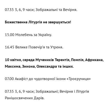
07.35 3, 6, 9 часи; Зображальні та Вечірня.
Божественна Літургія не звершується!
15.00 Молебень за Україну.
16.45 Велике Повечір’я та Утреня.
10 квітня, середа Мучеників Терентія, Помпія, Африкана,
Максима, Зинона, Олександра та інших.
07.00 Акафіст до чудотворної ікони «Троєручиця»
07.35 3, 6, 9 часи; Зображальні; Вечірня і Літургія
Ранішосвячених Дарів.