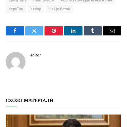
Кримінал
Нацполіція
Російсько-українська війна
Україна
Хабар
шахрайство
Facebook
Twitter
Pinterest
LinkedIn
Tumblr
Email
editor
СХОЖІ МАТЕРІАЛИ