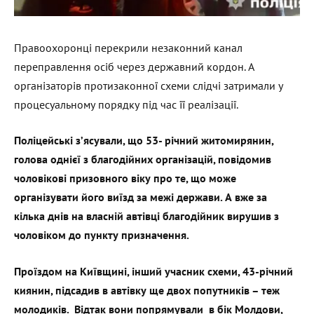
Правоохоронці перекрили незаконний канал
переправлення осіб через державний кордон. А
організаторів протизаконної схеми слідчі затримали у
процесуальному порядку під час її реалізації.
Поліцейські зʼясували, що 53- річний житомирянин,
голова однієї з благодійних організацій, повідомив
чоловікові призовного віку про те, що може
організувати його виїзд за межі держави. А вже за
кілька днів на власній автівці благодійник вирушив з
чоловіком до пункту призначення.
Проїздом на Київщині, інший учасник схеми, 43-річний
киянин, підсадив в автівку ще двох попутників – теж
молодиків. Відтак вони попрямували в бік Молдови,