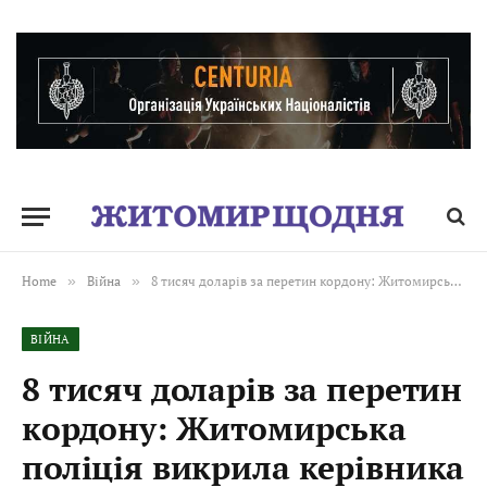
Home
»
Війна
»
8 тисяч доларів за перетин кордону: Житомирська поліція викрила керівника благодійного фонду та двох спільників
ВІЙНА
8 тисяч доларів за перетин
кордону: Житомирська
поліція викрила керівника