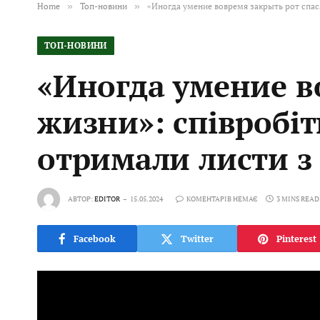
Home
»
Топ-новини
»
«Иногда умение вовремя закрыть рот спас
ТОП-НОВИНИ
«Иногда умение в
жизни»: співробі
отримали листи з
АВТОР:
EDITOR
15.05.2024
КОМЕНТАРІВ НЕМАЄ
3 MINS READ
Facebook
Twitter
Pinterest