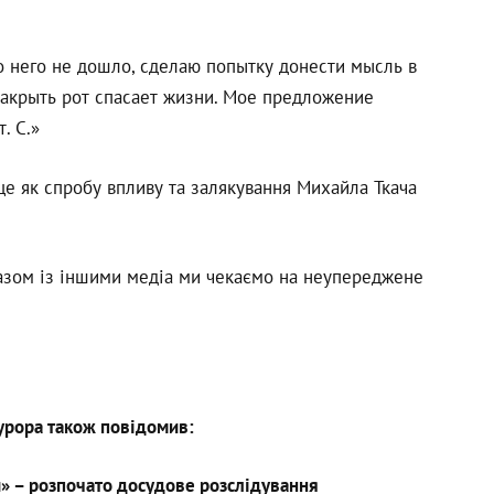
до него не дошло, сделаю попытку донести мысль в
закрыть рот спасает жизни. Мое предложение
. С.»
це як спробу впливу та залякування Михайла Ткача
азом із іншими медіа ми чекаємо на неупереджене
урора також повідомив:
и» – розпочато досудове розслідування