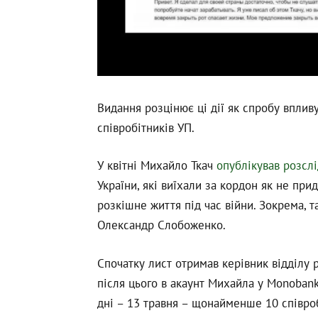
Видання розцінює ці дії як спробу впливу
співробітників УП.
У квітні Михайло Ткач
опублікував розсл
України, які виїхали за кордон як не при
розкішне життя під час війни. Зокрема, 
Олександр Слобоженко.
Спочатку лист отримав керівник відділу 
після цього в акаунт Михайла у Monobank
дні – 13 травня – щонайменше 10 співроб