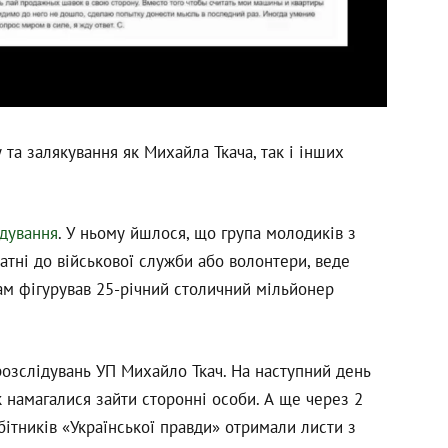
 та залякування як Михайла Ткача, так і інших
ідування
. У ньому йшлося, що група молодиків з
датні до військової служби або волонтери, веде
там фігурував 25-річний столичний мільйонер
розслідувань УП Михайло Ткач. На наступний день
 намагалися зайти сторонні особи. А ще через 2
ітників «Української правди» отримали листи з