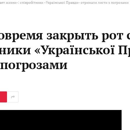
ает жизни»: співробітники «Української Правди» отримали листи з погрозами
овремя закрыть рот 
тники «Української 
 погрозами