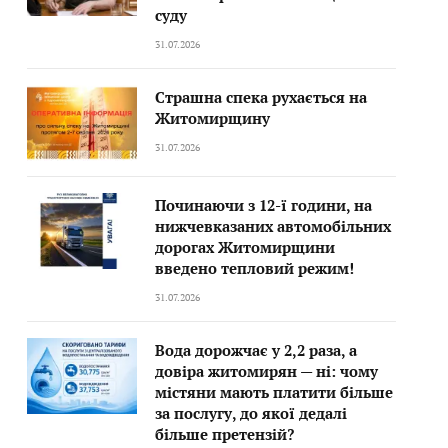
суду
31.07.2026
Страшна спека рухається на
Житомирщину
31.07.2026
Починаючи з 12-ї години, на
нижчевказаних автомобільних
дорогах Житомирщини
введено тепловий режим!
31.07.2026
Вода дорожчає у 2,2 раза, а
довіра житомирян — ні: чому
містяни мають платити більше
за послугу, до якої дедалі
більше претензій?