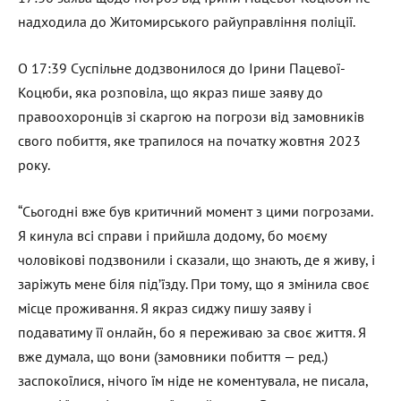
надходила до Житомирського райуправління поліції.
О 17:39 Суспільне додзвонилося до Ірини Пацевої-
Коцюби, яка розповіла, що якраз пише заяву до
правоохоронців зі скаргою на погрози від замовників
свого побиття, яке трапилося на початку жовтня 2023
року.
“Сьогодні вже був критичний момент з цими погрозами.
Я кинула всі справи і прийшла додому, бо моєму
чоловікові подзвонили і сказали, що знають, де я живу, і
заріжуть мене біля під’їзду. При тому, що я змінила своє
місце проживання. Я якраз сиджу пишу заяву і
подаватиму її онлайн, бо я переживаю за своє життя. Я
вже думала, що вони (замовники побиття — ред.)
заспокоїлися, нічого їм ніде не коментувала, не писала,