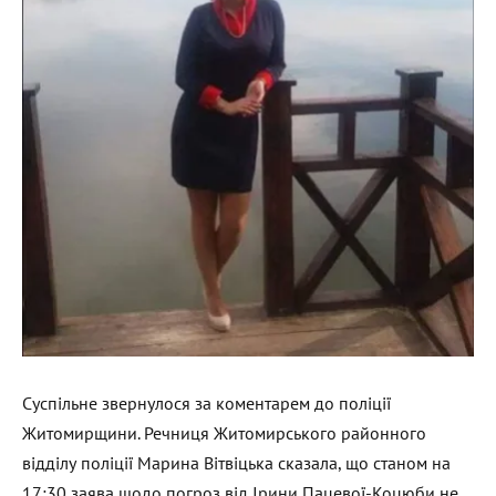
Суспільне звернулося за коментарем до поліції
Житомирщини. Речниця Житомирського районного
відділу поліції Марина Вітвіцька сказала, що станом на
17:30 заява щодо погроз від Ірини Пацевої-Коцюби не