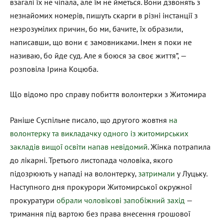
взагалі їх не чіпала, але їм не йметься. Вони дзвонять з
незнайомих номерів, пишуть скарги в різні інстанції з
незрозумілих причин, бо ми, бачите, їх образили,
написавши, що вони є замовниками. Імен я поки не
називаю, бо йде суд. Але я боюся за своє життя”, —
розповіла Ірина Коцюба.
Що відомо про справу побиття волонтерки з Житомира
Раніше Суспільне писало, що другого жовтня
на
волонтерку та викладачку одного із житомирських
закладів вищої освіти напав невідомий
. Жінка потрапила
до лікарні. Третього листопада чоловіка, якого
підозрюють у нападі на волонтерку,
затримали
у Луцьку.
Наступного дня прокурори Житомирської окружної
прокуратури
обрали чоловікові запобіжний захід
—
тримання під вартою без права внесення грошової