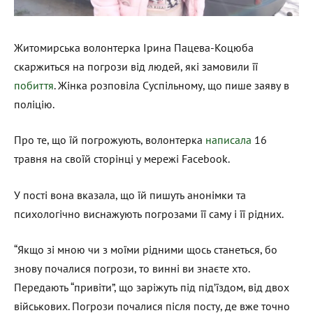
Житомирська волонтерка Ірина Пацева-Коцюба
скаржиться на погрози від людей, які замовили її
побиття
. Жінка розповіла Суспільному, що пише заяву в
поліцію.
Про те, що їй погрожують, волонтерка
написала
16
травня на своїй сторінці у мережі Facebook.
У пості вона вказала, що їй пишуть анонімки та
психологічно виснажують погрозами її саму і її рідних.
“Якщо зі мною чи з моїми рідними щось станеться, бо
знову почалися погрози, то винні ви знаєте хто.
Передають “привіти”, що заріжуть під під’їздом, від двох
військових. Погрози почалися після посту, де вже точно