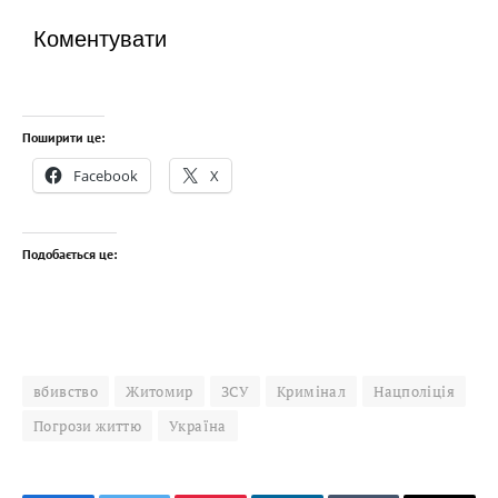
Коментувати
Поширити це:
Facebook
X
Подобається це:
вбивство
Житомир
ЗСУ
Кримінал
Нацполіція
Погрози життю
Україна