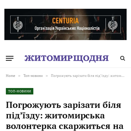
Home
»
Топ-новини
»
Погрожують зарізати біля під’їзду: житомирська волонтерка скаржиться на погрози і пише заяву до поліції
ТОП-НОВИНИ
Погрожують зарізати біля
під’їзду: житомирська
волонтерка скаржиться на