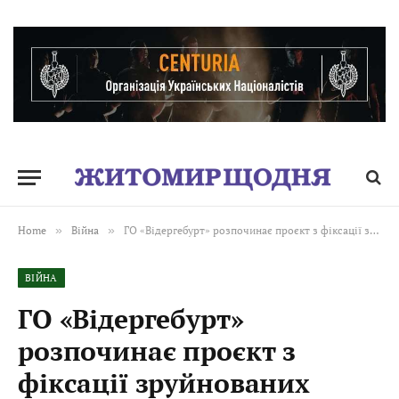
Home
»
Війна
»
ГО «Відергебурт» розпочинає проєкт з фіксації зруйнованих внаслідок війни об’єктів культури у Житомирській області
ВІЙНА
ГО «Відергебурт»
розпочинає проєкт з
фіксації зруйнованих