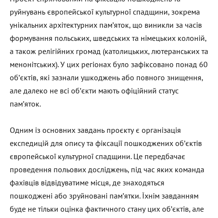
руйнувань європейської культурної спадщини, зокрема
унікальних архітектурних пам’яток, що виникли за часів
формування польських, шведських та німецьких колоній,
а також релігійних громад (католицьких, лютеранських та
менонітських). У цих регіонах було зафіксовано понад 60
об’єктів, які зазнали ушкоджень або повного знищення,
але далеко не всі об’єкти мають офіційний статус
пам’яток.
Одним із основних завдань проєкту є організація
експедицій для опису та фіксації пошкоджених об’єктів
європейської культурної спадщини. Це передбачає
проведення польових досліджень, під час яких команда
фахівців відвідуватиме місця, де знаходяться
пошкоджені або зруйновані пам’ятки. Їхнім завданням
буде не тільки оцінка фактичного стану цих об’єктів, але