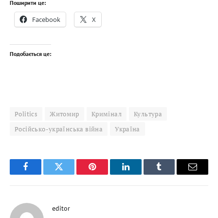
Поширити це:
Facebook
X
Подобається це:
Politics
Житомир
Кримінал
Культура
Російсько-українська війна
Україна
Facebook
Twitter
Pinterest
LinkedIn
Tumblr
Email
editor