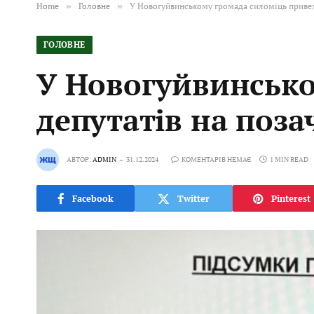
Home
»
Головне
»
У Новогуйвинському громада силоміць привел
ГОЛОВНЕ
У Новогуйвинсько
депутатів на поза
АВТОР:
ADMIN
31.12.2024
КОМЕНТАРІВ НЕМАЄ
1 MIN READ
Facebook
Twitter
Pinterest