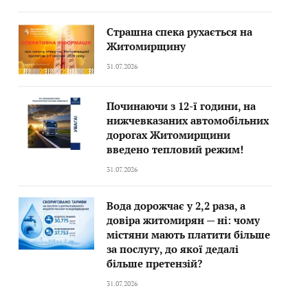
Страшна спека рухається на
Житомирщину
31.07.2026
Починаючи з 12-ї години, на
нижчевказаних автомобільних
дорогах Житомирщини
введено тепловий режим!
31.07.2026
Вода дорожчає у 2,2 раза, а
довіра житомирян — ні: чому
містяни мають платити більше
за послугу, до якої дедалі
більше претензій?
31.07.2026