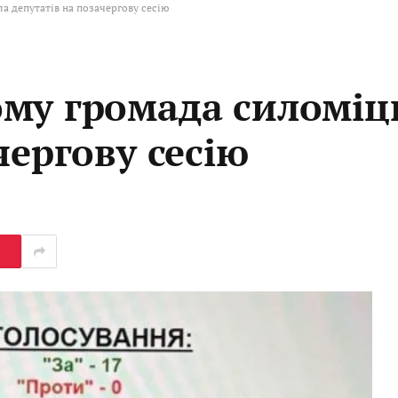
а депутатів на позачергову сесію
му громада силоміц
чергову сесію