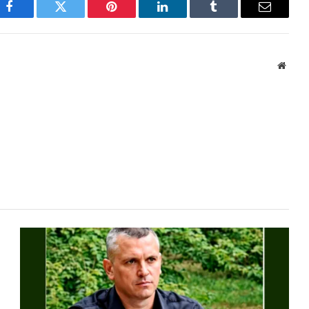
Facebook
Twitter
Pinterest
LinkedIn
Tumblr
Email
Websi