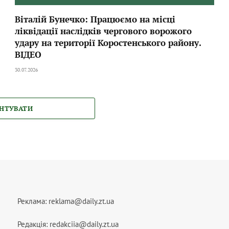
Віталій Бунечко: Працюємо на місці
ліквідації наслідків чергового ворожого
удару на території Коростенського району.
ВІДЕО
30.07.2026
НТУВАТИ
Реклама:
reklama@daily.zt.ua
Редакція:
redakciia@daily.zt.ua