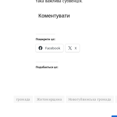
така важлива субвенція.
Коментувати
Поширити це:
Facebook
X
Подобається це:
громада
Житомирщина
Новогуйвинська громада