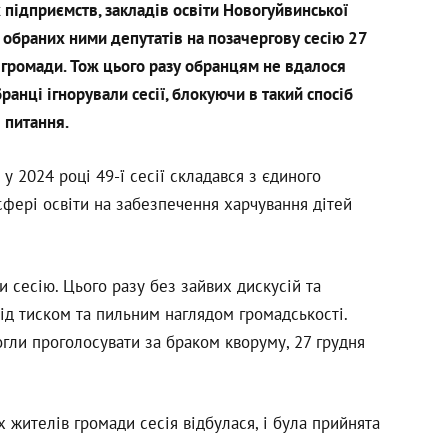
підприємств, закладів освіти Новогуйвинської
 обраних ними депутатів на позачергову сесію 27
 громади. Тож цього разу обранцям не вдалося
ранці ігнорували сесії, блокуючи в такий спосіб
 питання.
у 2024 році 49-ї сесії складався з єдиного
сфері освіти на забезпечення харчування дітей
 сесію. Цього разу без зайвих дискусій та
ід тиском та пильним наглядом громадськості.
огли проголосувати за браком кворуму, 27 грудня
жителів громади сесія відбулася, і була прийнята