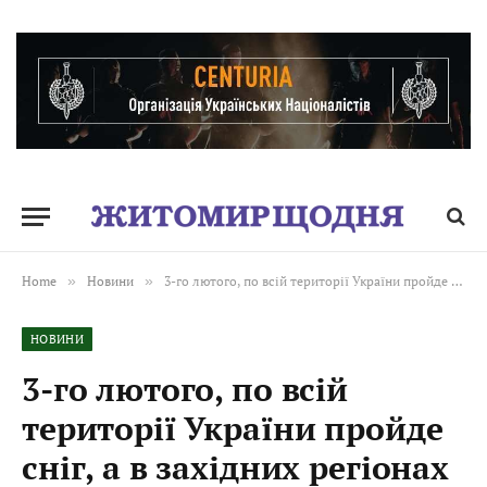
Home
»
Новини
»
3-го лютого, по всій території України пройде сніг, а в західних регіонах температура сягатиме -5°
НОВИНИ
3-го лютого, по всій
території України пройде
сніг, а в західних регіонах