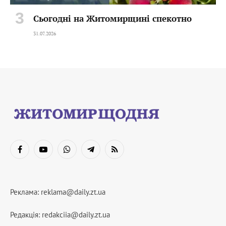
Сьогодні на Житомирщині спекотно
31.07.2026
Facebook
YouTube
WhatsApp
Telegram
RSS
Реклама:
reklama@daily.zt.ua
Редакція:
redakciia@daily.zt.ua