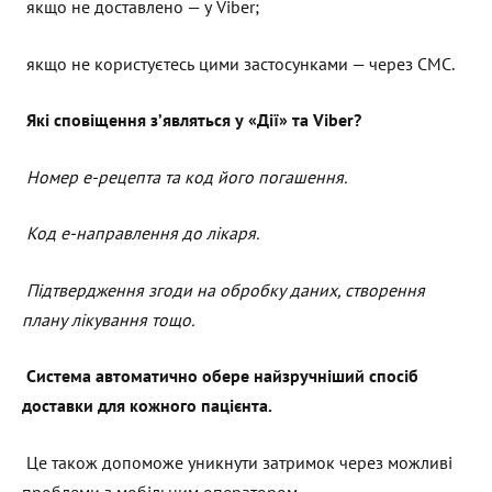
якщо не доставлено — у Viber;
якщо не користуєтесь цими застосунками — через СМС.
Які сповіщення з’являться у «Дії» та Viber?
Номер е-рецепта та код його погашення.
Код е-направлення до лікаря.
Підтвердження
згоди
на
обробку
даних
,
створення
плану
лікування
тощо
.
Система автоматично обере найзручніший спосіб
доставки для кожного пацієнта.
Це також допоможе уникнути затримок через можливі
проблеми з мобільним оператором.