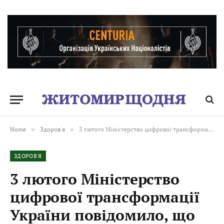
Home
»
Здоров'я
»
3 лютого Міністерство цифрової трансформації України повідомило, що незабаром ви зможете отримувати важливі медичні повідомлення прямо в «Дії» або Viber
ЗДОРОВ'Я
3 лютого Міністерство
цифрової трансформації
України повідомило, що