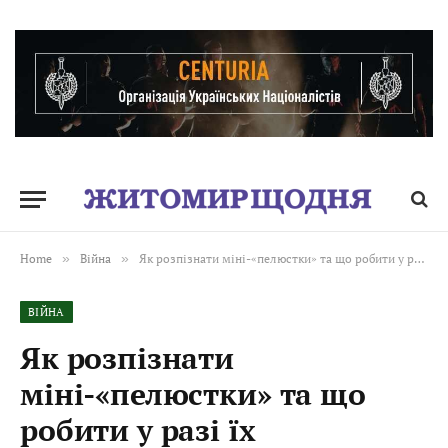
Home
»
Війна
»
Як розпізнати міні-«пелюстки» та що робити у разі їх виявлення. ВІДЕО
ВІЙНА
Як розпізнати
міні-«пелюстки» та що
робити у разі їх