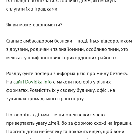
їх складно розпізнати. Особливо дітям, які можуть
сплутати їх з іграшками.
Як ви можете допомогти?
Станьте амбасадором безпеки – поділіться відеороликом
з друзями, родичами та знайомими, особливо тими, хто
мешкає у прифронтових і прикордонних районах.
Роздрукуйте постери з інформацією про мінну безпеку.
На
сайті Dovidka.info
є макети постерів у різних
форматах. Розмістіть їх у своєму будинку, офісі, на
зупинках громадського транспорту.
Поговоріть з дітьми – міни-«пелюстки» часто
привертають увагу дітей, бо за формою схожі на іграшки.
Поясніть дітям небезпеку та покажіть відео, щоб вони