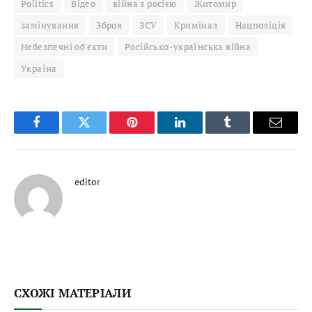
Politics
Відео
війна з росією
Житомир
замінування
Зброя
ЗСУ
Кримінал
Нацполіція
Небезпечні об'єкти
Російсько-українська війна
Україна
Facebook
Twitter
Pinterest
LinkedIn
Tumblr
Email
editor
СХОЖІ МАТЕРІАЛИ