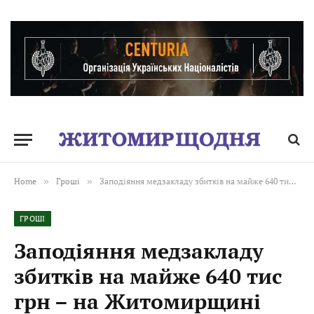
Home
»
Гроші
»
Заподіяння медзакладу збитків на майже 640 тис грн – на Житомирщині судитимуть колишню головну бухгалтерку за службову недбалість
ГРОШІ
Заподіяння медзакладу
збитків на майже 640 тис
грн – на Житомирщині