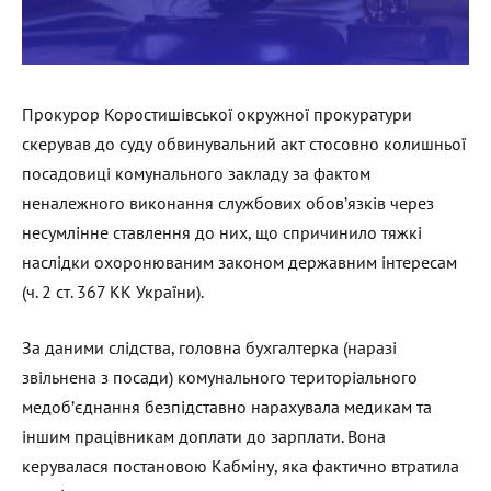
Прокурор Коростишівської окружної прокуратури
скерував до суду обвинувальний акт стосовно колишньої
посадовиці комунального закладу за фактом
неналежного виконання службових обов’язків через
несумлінне ставлення до них, що спричинило тяжкі
наслідки охоронюваним законом державним інтересам
(ч. 2 ст. 367 КК України).
За даними слідства, головна бухгалтерка (наразі
звільнена з посади) комунального територіального
медоб’єднання безпідставно нарахувала медикам та
іншим працівникам доплати до зарплати. Вона
керувалася постановою Кабміну, яка фактично втратила