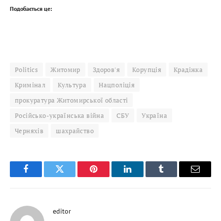
Подобається це:
Politics
Житомир
Здоров'я
Корупція
Крадіжка
Кримінал
Культура
Нацполіція
прокуратура Житомирської області
Російсько-українська війна
СБУ
Україна
Черняхів
шахрайство
Facebook
Twitter
Pinterest
LinkedIn
Tumblr
Email
editor