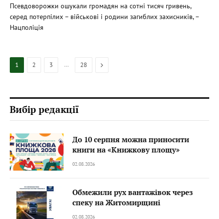
Псевдоворожки ошукали громадян на сотні тисяч гривень,
серед потерпілих – військові і родини загиблих захисників, –
Нацполіція
…
Next
1
2
3
28
Вибір редакції
До 10 серпня можна приносити
книги на «Книжкову площу»
02.08.2026
Обмежили рух вантажівок через
спеку на Житомирщині
02.08.2026