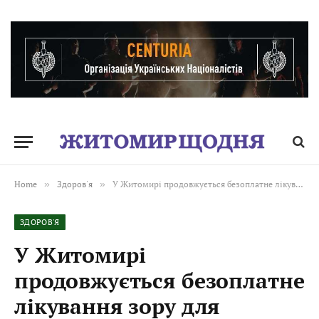
Home
»
Здоров'я
»
У Житомирі продовжується безоплатне лікування зору для ветеранів
ЗДОРОВ'Я
У Житомирі
продовжується безоплатне
лікування зору для