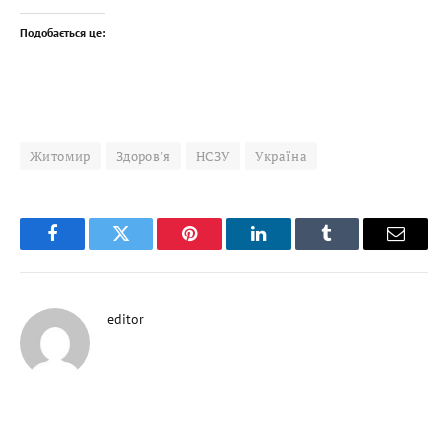
Подобається це:
Житомир
Здоров'я
НСЗУ
Україна
Facebook
Twitter
Pinterest
LinkedIn
Tumblr
Email
editor