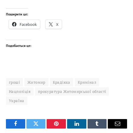
Поширити це:
Facebook
X
Подобається це:
гроші
Житомир
Крадіжка
Кримінал
Нацполіція
прокуратура Житомирської області
Україна
Facebook
Twitter
Pinterest
LinkedIn
Tumblr
Email