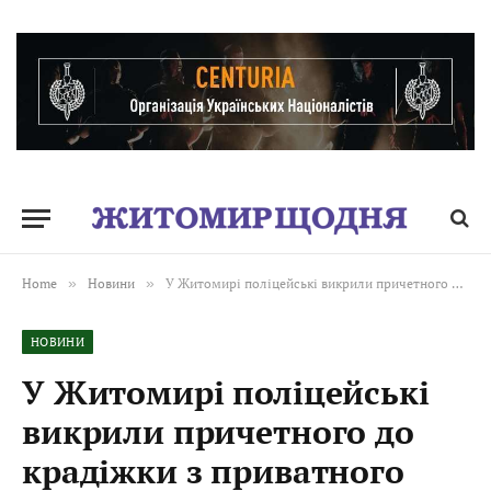
Home
»
Новини
»
У Житомирі поліцейські викрили причетного до крадіжки з приватного будинку
НОВИНИ
У Житомирі поліцейські
викрили причетного до
крадіжки з приватного