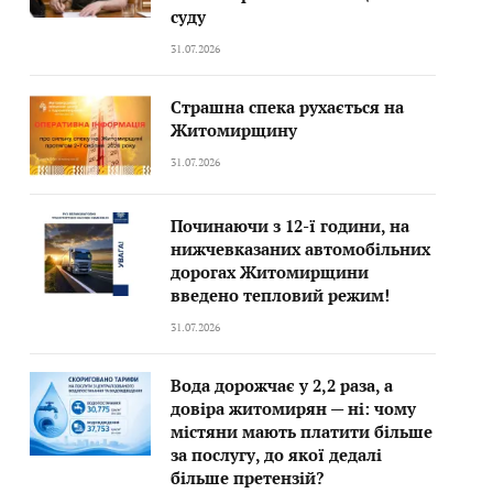
суду
31.07.2026
Страшна спека рухається на
Житомирщину
31.07.2026
Починаючи з 12-ї години, на
нижчевказаних автомобільних
дорогах Житомирщини
введено тепловий режим!
31.07.2026
Вода дорожчає у 2,2 раза, а
довіра житомирян — ні: чому
містяни мають платити більше
за послугу, до якої дедалі
більше претензій?