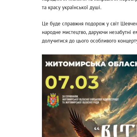
та красу української душі.
Це буде справжня подорож у світ Шевченк
народне мистецтво, даруючи незабутні е
долучитися до цього особливого концерт