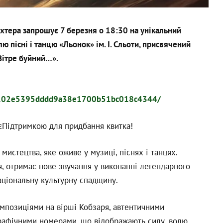
іхтера запрошує 7 березня о 18:30 на унікальний
 пісні і танцю «Льонок» ім. І. Сльоти, присвячений
Вітре буйний…».
499102e5395dddd9a38e1700b51bc018c4344/
єПідтримкою для придбання квитка!
мистецтва, яке оживе у музиці, піснях і танцях.
, отримає нове звучання у виконанні легендарного
аціональну культурну спадщину.
мпозиціями на вірші Кобзаря, автентичними
рафічними номерами, що відображають силу, волю