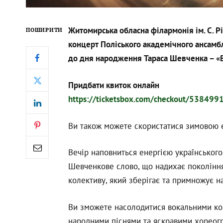
Житомирська обласна філармонія ім. С. Р
ПОШИРИТИ
концерт Поліського академічного ансамблю
до дня народження Тараса Шевченка – «
Придбати квиток онлайн
https://ticketsbox.com/checkout/538
Ви також можете скористатися зимовою 
Вечір наповниться енергією українського 
Шевченкове слово, що надихає покоління
колективу, який зберігає та примножує н
Ви зможете насолодитися вокальними ко
народними піснями та яскравими хореог