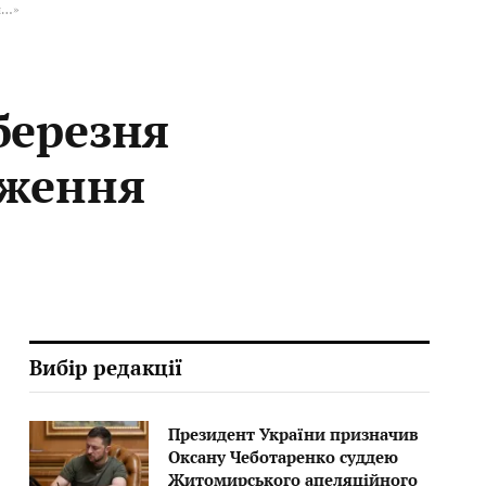
й…»
березня
дження
Вибір редакції
Президент України призначив
Оксану Чеботаренко суддею
Житомирського апеляційного