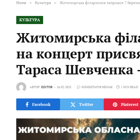
Home
»
Культура
»
Житомирська філармонія запрошує 7 березня
КУЛЬТУРА
Житомирська філа
на концерт присв
Тараса Шевченка 
АВТОР:
EDITOR
26.02.2025
КОМЕНТАРІВ НЕМАЄ
1 MIN READ
Facebook
Twitter
Pinterest