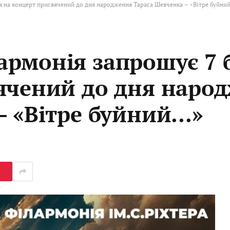
 на концерт присвячений до дня народження Тараса Шевченка – «Вітре буйни
рмонія запрошує 7 
ячений до дня наро
– «Вітре буйний…»