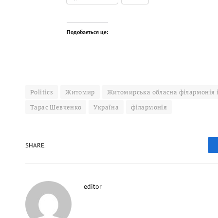
Подобається це:
Politics
Житомир
Житомирська обласна філармонія і
Тарас Шевченко
Україна
філармонія
SHARE.
editor