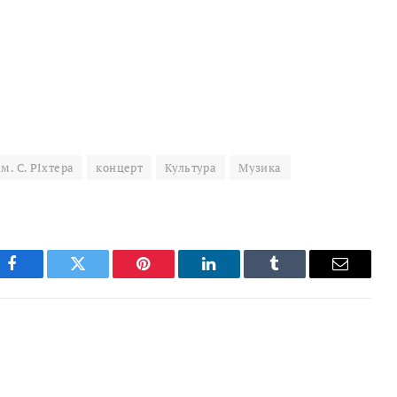
м. С. РІхтера
концерт
Культура
Музика
Facebook
Twitter
Pinterest
LinkedIn
Tumblr
Email