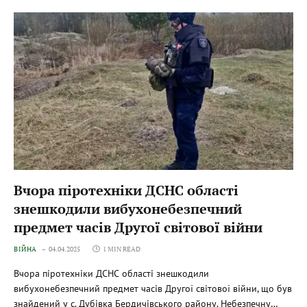
Вчора піротехніки ДСНС області
знешкодили вибухонебезпечний
предмет часів Другої світової війни
ВІЙНА
04.04.2025
1 MIN READ
Вчора піротехніки ДСНС області знешкодили
вибухонебезпечний предмет часів Другої світової війни, що був
знайдений у с. Дубівка Бердичівського району. Небезпечну…