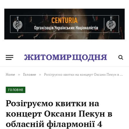
Home
»
Головне
»
Розігруємо квитки на концерт Оксани Пекун в обласній філармонії 4 травня
ГОЛОВНЕ
Розігруємо квитки на
концерт Оксани Пекун в
обласній філармонії 4