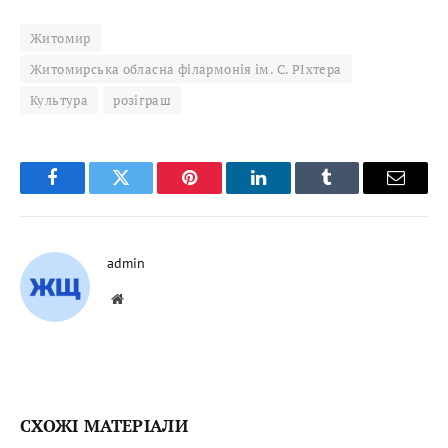
Житомир
Житомирська обласна філармонія ім. С. РІхтера
Культура
розіграш
Facebook
Twitter
Pinterest
LinkedIn
Tumblr
Email
admin
Website
СХОЖІ МАТЕРІАЛИ