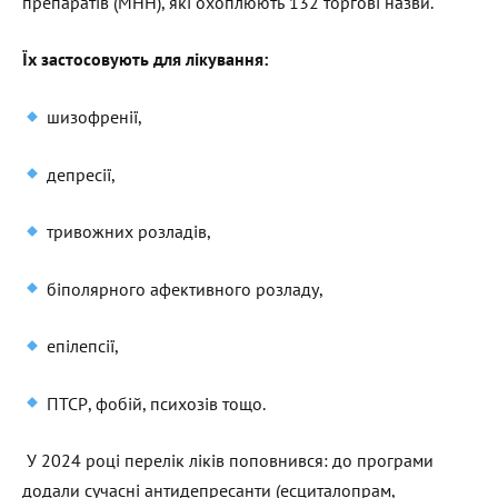
препаратів (МНН), які охоплюють 132 торгові назви.
Їх застосовують для лікування:
шизофренії,
депресії,
тривожних розладів,
біполярного афективного розладу,
епілепсії,
ПТСР, фобій, психозів тощо.
У 2024 році перелік ліків поповнився: до програми
додали сучасні антидепресанти (есциталопрам,