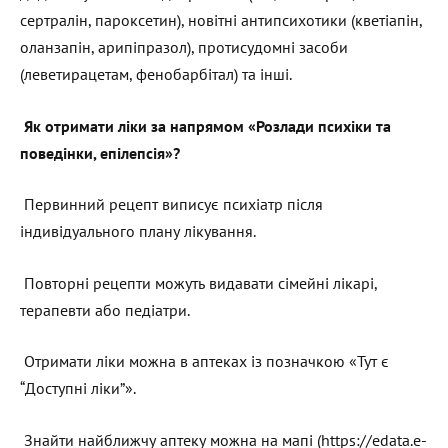
сертралін, пароксетин), новітні антипсихотики (кветіапін,
оланзапін, арипіпразол), протисудомні засоби
(леветирацетам, фенобарбітал) та інші.
Як отримати ліки за напрямом «Розлади психіки та
поведінки, епілепсія»?
Первинний рецепт виписує психіатр після
індивідуального плану лікування.
Повторні рецепти можуть видавати сімейні лікарі,
терапевти або педіатри.
Отримати ліки можна в аптеках із позначкою «Тут є
“Доступні ліки”».
Знайти найближчу аптеку можна на мапі (https://edata.e-