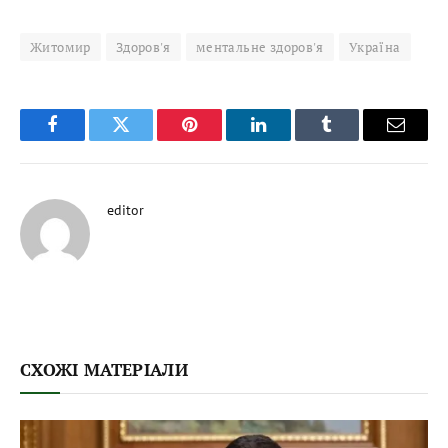
Житомир
Здоров'я
ментальне здоров'я
Україна
Facebook
Twitter
Pinterest
LinkedIn
Tumblr
Email
editor
СХОЖІ МАТЕРІАЛИ