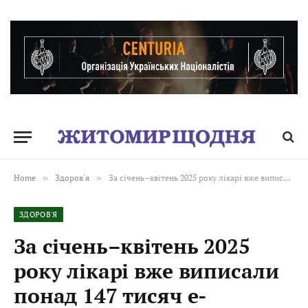
Home
»
Здоров'я
»
За січень–квітень 2025 року лікарі вже виписали понад 147 тисяч е-рецептів на препарати для лікування розладів психіки
ЗДОРОВ'Я
За січень–квітень 2025
року лікарі вже виписали
понад 147 тисяч е-