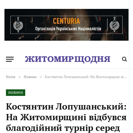
Home
»
Новини
»
Костянтин Лопушанський: На Житомирщині відбувся благодійний турнір серед військових. Футбол заради підтримки
НОВИНИ
Костянтин Лопушанський:
На Житомирщині відбувся
благодійний турнір серед