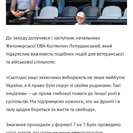
До заходу долучився і заступник начальника
Житомирської ОВА Костянтин Лопушанський, який
підкреслив важливість подібних подій для ветеранської
та військової спільноти:
«Сьогодні наші захисники виборюють не лише майбутнє
України, а й право бути поруч зі своїми родинами. Такі
ініціативи — це прояв глибокої поваги до їхньої ролі в
суспільстві. Ми підтримуємо кожного, хто на фронті і в
тилу щодня бореться за життя та свободу».
Змагання проходили у форматі 7 на 7. Було проведено
шість матчів, які стали не лише демонстрацією