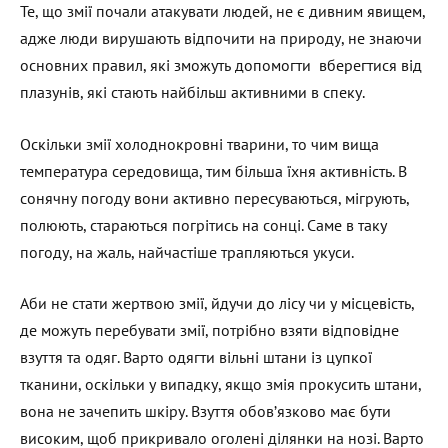
Те, що змії почали атакувати людей, не є дивним явищем,
адже люди вирушають відпочити на природу, не знаючи
основних правил, які зможуть допомогти вберегтися від
плазунів, які стають найбільш активними в спеку.
Оскільки змії холоднокровні тварини, то чим вища
температура середовища, тим більша їхня активність. В
сонячну погоду вони активно пересуваються, мігрують,
полюють, стараються погрітись на сонці. Саме в таку
погоду, на жаль, найчастіше трапляються укуси.
Аби не стати жертвою змії, йдучи до лісу чи у місцевість,
де можуть перебувати змії, потрібно взяти відповідне
взуття та одяг. Варто одягти вільні штани із цупкої
тканини, оскільки у випадку, якщо змія прокусить штани,
вона не зачепить шкіру. Взуття обов’язково має бути
високим, щоб прикривало оголені ділянки на нозі. Варто