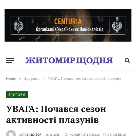
Home
»
Здоров'я
»
УВАГА: Почався сезон активності плазунів
ЗДОРОВ'Я
УВАГА: Почався сезон
активності плазунів
АВТОР:
EDITOR
16.06.2025
КОМЕНТАРІВ НЕМАЄ
2 MINS READ