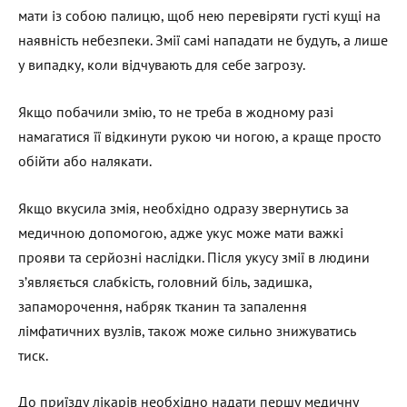
мати із собою палицю, щоб нею перевіряти густі кущі на
наявність небезпеки. Змії самі нападати не будуть, а лише
у випадку, коли відчувають для себе загрозу.
Якщо побачили змію, то не треба в жодному разі
намагатися її відкинути рукою чи ногою, а краще просто
обійти або налякати.
Якщо вкусила змія, необхідно одразу звернутись за
медичною допомогою, адже укус може мати важкі
прояви та серйозні наслідки. Після укусу змії в людини
з’являється слабкість, головний біль, задишка,
запаморочення, набряк тканин та запалення
лімфатичних вузлів, також може сильно знижуватись
тиск.
До приїзду лікарів необхідно надати першу медичну