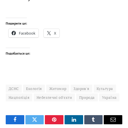
Поширити це:
Facebook
X
Подобається це:
ДСНС
Екологія
Житомир
Здоров'я
Культура
Нацполіція
Небезпечні об'єкти
Природа
Україна
Facebook
Twitter
Pinterest
LinkedIn
Tumblr
Email