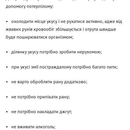
допомогу потерпілому:
• охолодити місце укусу і не рухатися активно, адже від
жвавих рухів кровообіг збільшується і отрута швидше
буде поширюватися організмом;
• ділянку укусу потрібно зробити нерухомою;
• при укусі змії постраждалому потрібно багато пити;
• не варто обробляти рану додатково;
• не потрібно припікати рану;
• не потрібно накладати джгут;
• не вживати алкоголь;