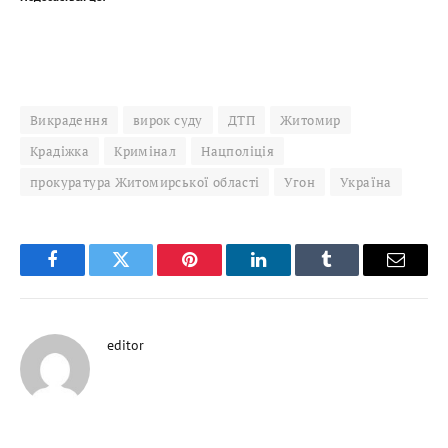
Викрадення
вирок суду
ДТП
Житомир
Крадіжка
Кримінал
Нацполіція
прокуратура Житомирської області
Угон
Україна
Facebook
Twitter
Pinterest
LinkedIn
Tumblr
Email
editor