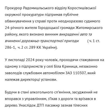
Прокурор Радомишльського відділу Коростишівської
окружної прокуратури підтримав публічне
обвинувачення у справі проти неодноразово судимого
24-річного жителя Городоцької громади Житомирського
району, якого визнано винним
викраденні авто та
вчиненні дорожньо-транспортної пригоди
( ч. 1 ст.
286-1, ч. 2 ст. 289 КК України).
У листопаді 2024 року чоловік, проходячи стажування на
одному з підприємств у селі Біла Криниця, незаконно
заволодів службовим автомобілем ЗАЗ 110307, який
належав директорці установи.
Будучи в стані алкогольного сп’яніння, засуджений не
впорався з управлінням, з’їхав з дороги та врізався в
дерево. Унаслідок ДТП пасажир зазнав тілесних