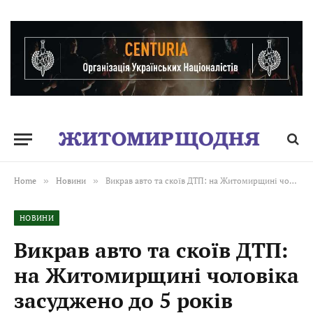
Home
»
Новини
»
Викрав авто та скоїв ДТП: на Житомирщині чоловіка засуджено до 5 років позбавлення волі
НОВИНИ
Викрав авто та скоїв ДТП:
на Житомирщині чоловіка
засуджено до 5 років