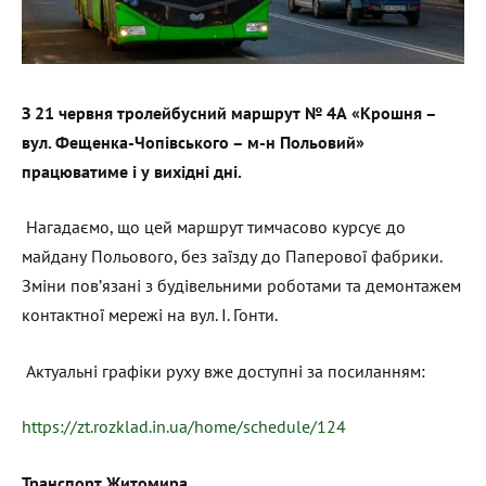
З 21 червня тролейбусний маршрут № 4А «Крошня –
вул. Фещенка-Чопівського – м-н Польовий»
працюватиме і у вихідні дні.
Нагадаємо, що цей маршрут тимчасово курсує до
майдану Польового, без заїзду до Паперової фабрики.
Зміни пов’язані з будівельними роботами та демонтажем
контактної мережі на вул. І. Гонти.
Актуальні графіки руху вже доступні за посиланням:
https://zt.rozklad.in.ua/home/schedule/124
Транспорт Житомира