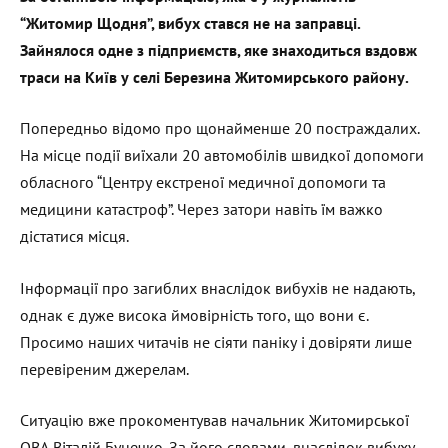
“Житомир Щодня”, вибух стався не на заправці.
Зайнялося одне з підприємств, яке знаходиться вздовж
траси на Київ у селі Березина Житомирського району.
Попередньо відомо про щонайменше 20 постраждалих.
На місце події виїхали 20 автомобілів швидкої допомоги
обласного “Центру екстреної медичної допомоги та
медицини катастроф”. Через затори навіть їм важко
дістатися місця.
Інформації про загиблих внаслідок вибухів не надають,
однак є дуже висока ймовірність того, що вони є.
Просимо наших читачів не сіяти паніку і довіряти лише
перевіреним джерелам.
Ситуацію вже прокоментував начальник Житомирської
ОВА Віталій Бунечко. За його словами, внаслідок вибуху