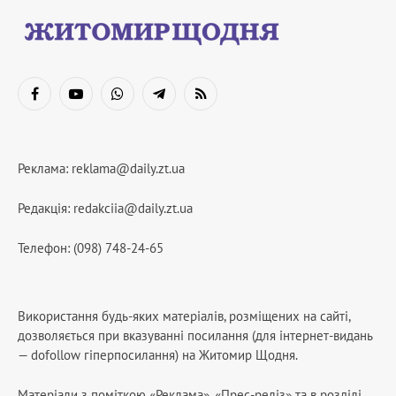
Facebook
YouTube
WhatsApp
Telegram
RSS
Реклама:
reklama@daily.zt.ua
Редакція:
redakciia@daily.zt.ua
Телефон: (098) 748-24-65
Використання будь-яких матеріалів, розміщених на сайті,
дозволяється при вказуванні посилання (для інтернет-видань
— dofollow гіперпосилання) на Житомир Щодня.
Матеріали з поміткою «Реклама», «Прес-реліз» та в розділі