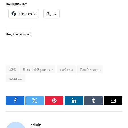
Поширити це:
Facebook
X
Подобається це:
АЗС
Віталій Бунечко
вибухи
Глибочиця
пожежа
Facebook
Twitter
Pinterest
LinkedIn
Tumblr
Email
admin