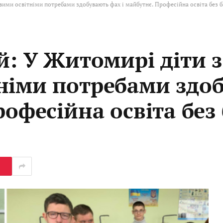
вими освітніми потребами здобувають фах і майбутнє. Професійна освіта без б
й: У Житомирі діти з
німи потребами здо
рофесійна освіта без 