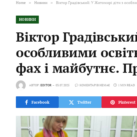
Home
»
Новини
»
Віктор Градівський: У Житомирі діти з особли
НОВИНИ
Віктор Градівськи
особливими освіт
фах і майбутнє. П
АВТОР:
EDITOR
03.07.2025
КОМЕНТАРІВ НЕМАЄ
1 MIN READ
Facebook
Twitter
Pinterest