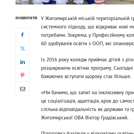
У Житомирській міській територіальній г
ПОШИРИТИ
системного підходу, що відкриває нові 
потребами. Зокрема, у Професійному коле
60 здобувачів освіти з ООП, які опанову
Із 2016 року коледж приймає дітей з рі
розширюючи освітню програму. Сьогодні 
бажаючих вступати щороку стає більше.
«Ми бачимо, що запит на інклюзивну про
це соціалізація, адаптація, крок до само
спільна відповідальність як держави та 
Житомирської ОВА Віктор Градівський.
Підготовка фахівців у відкритому освіт