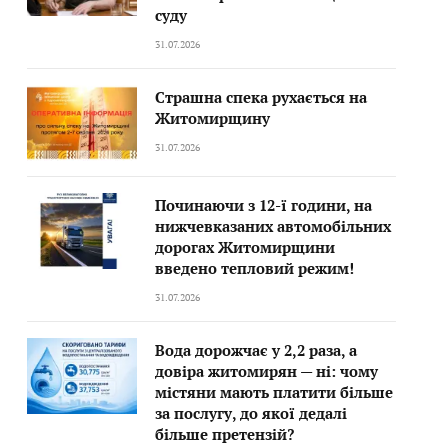
суду
31.07.2026
Страшна спека рухається на
Житомирщину
31.07.2026
Починаючи з 12-ї години, на
нижчевказаних автомобільних
дорогах Житомирщини
введено тепловий режим!
31.07.2026
Вода дорожчає у 2,2 раза, а
довіра житомирян — ні: чому
містяни мають платити більше
за послугу, до якої дедалі
більше претензій?