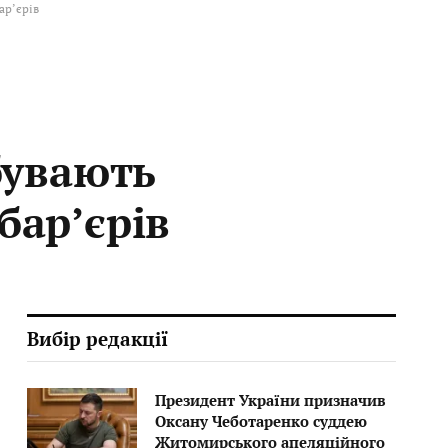
ар’єрів
бувають
бар’єрів
Вибір редакції
Президент України призначив
Оксану Чеботаренко суддею
Житомирського апеляційного