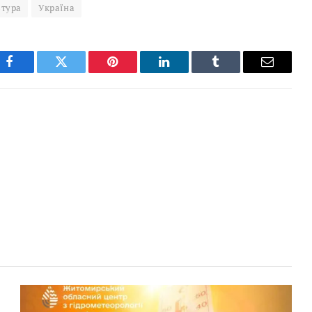
ьтура
Україна
Facebook
Twitter
Pinterest
LinkedIn
Tumblr
Email