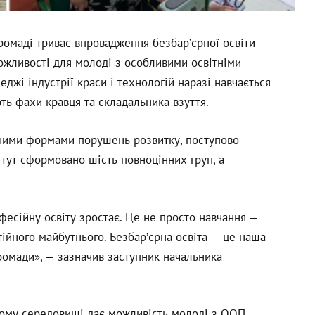
ромаді триває впровадження безбар’єрної освіти —
можливості для молоді з особливими освітніми
джі індустрії краси і технологій наразі навчається
ють фахи кравця та складальника взуття.
зними формами порушень розвитку, поступово
тут сформовано шість повноцінних груп, а
фесійну освіту зростає. Це не просто навчання —
стійного майбутнього. Безбар’єрна освіта — це наша
громади», — зазначив заступник начальника
ньому середовищі дає можливість молоді з ООП