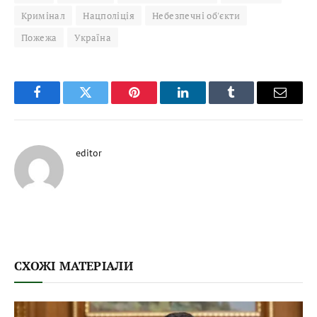
Кримінал
Нацполіція
Небезпечні об'єкти
Пожежа
Україна
Facebook
Twitter
Pinterest
LinkedIn
Tumblr
Email
editor
СХОЖІ МАТЕРІАЛИ