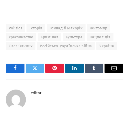
Politics
Історія
Геннадій Махорін
Житомир
краєзнавство
Кримінал
Культура
Нацполіція
Олег Ольжич
Російсько-українська війна
Україна
Facebook
Twitter
Pinterest
LinkedIn
Tumblr
Email
editor