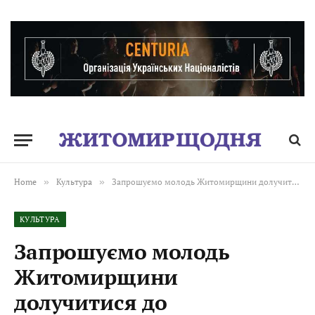
Home
»
Культура
»
Запрошуємо молодь Житомирщини долучитися до інтерактивної бесіди “Незламний воїн”
КУЛЬТУРА
Запрошуємо молодь
Житомирщини
долучитися до