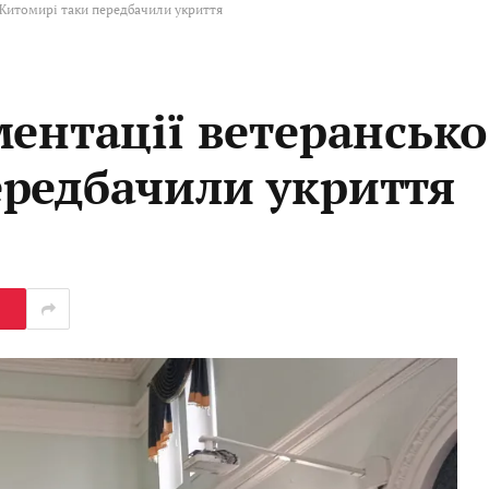
 Житомирі таки передбачили укриття
ентації ветерансько
редбачили укриття