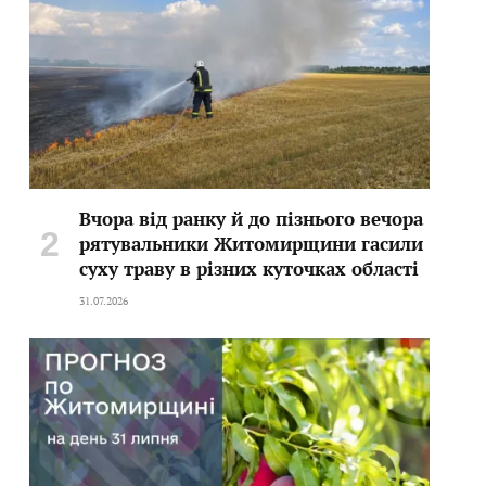
Вчора від ранку й до пізнього вечора
рятувальники Житомирщини гасили
суху траву в різних куточках області
31.07.2026
te