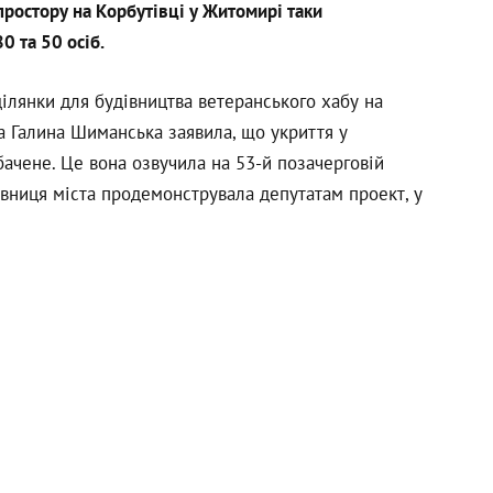
простору на Корбутівці у Житомирі таки
0 та 50 осіб.
ділянки для будівництва ветеранського хабу на
ра Галина Шиманська заявила, що укриття у
бачене. Це вона озвучила на 53-й позачерговій
рівниця міста продемонструвала депутатам проект, у