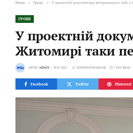
Home
»
Гроші
»
У проектній документації ветеранського хабу у
ГРОШІ
У проектній докум
Житомирі таки пе
АВТОР:
ADMIN
30.07.2025
КОМЕНТАРІВ НЕМАЄ
1 MIN READ
Facebook
Twitter
Pinterest