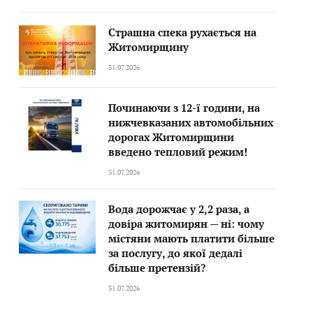
Страшна спека рухається на
Житомирщину
31.07.2026
Починаючи з 12-ї години, на
нижчевказаних автомобільних
дорогах Житомирщини
введено тепловий режим!
31.07.2026
Вода дорожчає у 2,2 раза, а
довіра житомирян — ні: чому
містяни мають платити більше
за послугу, до якої дедалі
більше претензій?
31.07.2026