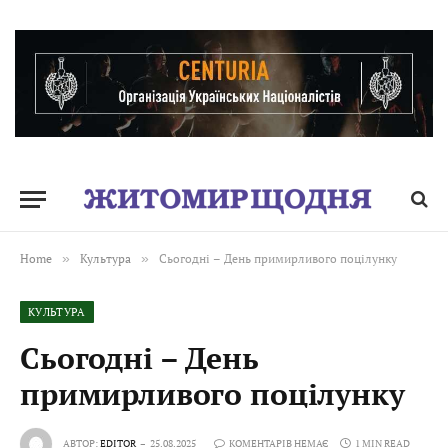
Home
»
Культура
»
Сьогодні – День примирливого поцілунку
КУЛЬТУРА
Сьогодні – День
примирливого поцілунку
АВТОР:
EDITOR
25.08.2025
КОМЕНТАРІВ НЕМАЄ
1 MIN READ