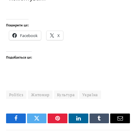
Поширити це:
Facebook
X
Подобається це:
Politics
Житомир
Культура
Україна
Facebook
Twitter
Pinterest
LinkedIn
Tumblr
Email