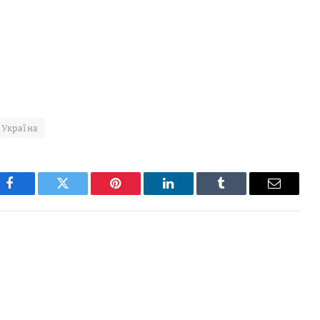
Україна
Facebook
Twitter
Pinterest
LinkedIn
Tumblr
Email