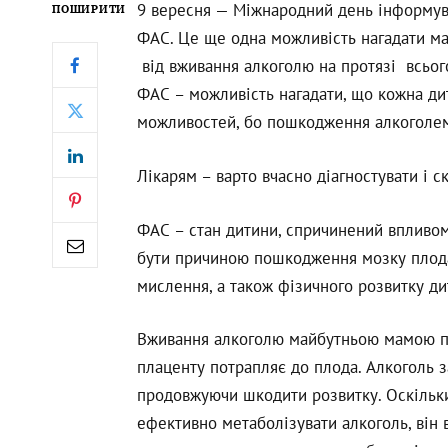
9 вересня — Міжнародний день інформув
ПОШИРИТИ
ФАС. Це ще одна можливість нагадати ма
від вживання алкоголю на протязі всього 
ФАС – можливість нагадати, що кожна дит
можливостей, бо пошкодження алкоголем
Лікарям – варто вчасно діагностувати і с
ФАС – стан дитини, спричинений впливом
бути причиною пошкодження мозку плода 
мислення, а також фізичного розвитку д
Вживання алкоголю майбутньою мамою пр
плаценту потрапляє до плода. Алкоголь з
продовжуючи шкодити розвитку. Оскільки
ефективно метаболізувати алкоголь, він в