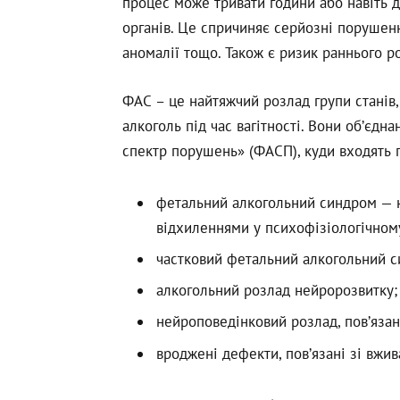
процес може тривати години або навіть 
органів. Це спричиняє серйозні порушення
аномалії тощо. Також є ризик раннього р
ФАС – це найтяжчий розлад групи станів,
алкоголь під час вагітності. Вони об’єд
спектр порушень» (ФАСП), куди входять п
фетальний алкогольний синдром — 
відхиленнями у психофізіологічном
частковий фетальний алкогольний 
алкогольний розлад нейророзвитку
нейроповедінковий розлад, повʼяза
вроджені дефекти, повʼязані зі вжи