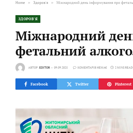
Home
»
Здоров'я
»
Міжнародний день інформування про фетал
ЗДОРОВ'Я
Міжнародний ден
фетальний алког
АВТОР:
EDITOR
09.09.2025
КОМЕНТАРІВ НЕМАЄ
2 MINS READ
Facebook
Twitter
Pinterest