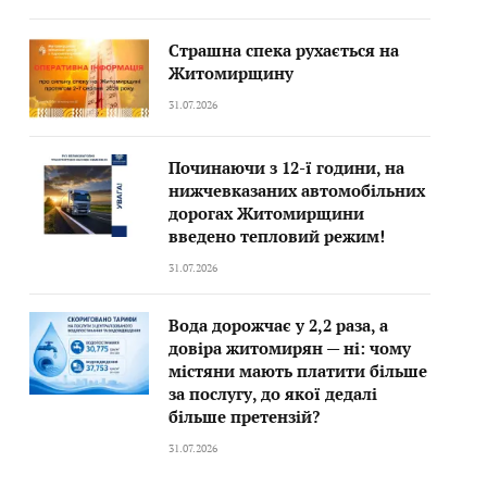
Страшна спека рухається на
Житомирщину
31.07.2026
Починаючи з 12-ї години, на
нижчевказаних автомобільних
дорогах Житомирщини
введено тепловий режим!
31.07.2026
Вода дорожчає у 2,2 раза, а
довіра житомирян — ні: чому
містяни мають платити більше
за послугу, до якої дедалі
більше претензій?
31.07.2026