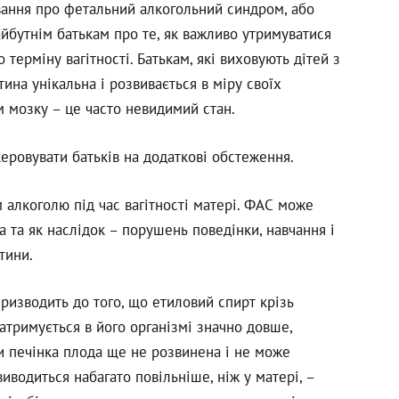
ання про фетальний алкогольний синдром, або
йбутнім батькам про те, як важливо утримуватися
терміну вагітності. Батькам, які виховують дітей з
ина унікальна і розвивається в міру своїх
 мозку – це часто невидимий стан.
керовувати батьків на додаткові обстеження.
 алкоголю під час вагітності матері. ФАС може
та як наслідок – порушень поведінки, навчання і
итини.
изводить до того, що етиловий спирт крізь
атримується в його організмі значно довше,
 печінка плода ще не розвинена і не може
иводиться набагато повільніше, ніж у матері, –