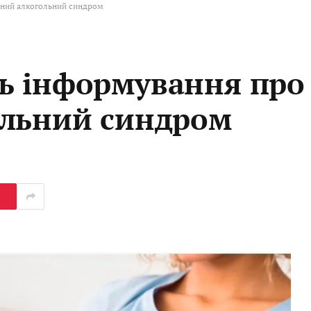
ьний алкогольний синдром
ь інформування про
ольний синдром