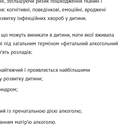
дні, збільшуючи ризик пошкодження тканин і
: когнітивні, поведінкові, емоційні, вроджені
озвитку інфекційних хвороб у дитини.
 що можуть виникати в дитини, мати якої вживала
нані під загальним терміном «фетальний алкогольний
’ять розладів:
найтяжчий і проявляється найбільшими
у розвитку дитини;
синдром;
;
ний із пренатальною дією алкоголю;
ванням матір’ю алкоголю.