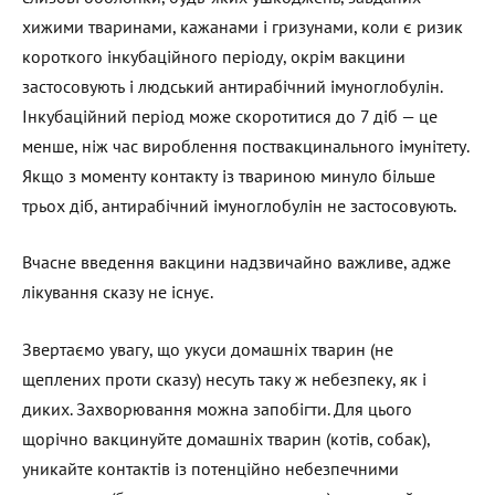
хижими тваринами, кажанами і гризунами, коли є ризик
короткого інкубаційного періоду, окрім вакцини
застосовують і людський антирабічний імуноглобулін.
Інкубаційний період може скоротитися до 7 діб — це
менше, ніж час вироблення поствакцинального імунітету.
Якщо з моменту контакту із твариною минуло більше
трьох діб, антирабічний імуноглобулін не застосовують.
Вчасне введення вакцини надзвичайно важливе, адже
лікування сказу не існує.
Звертаємо увагу, що укуси домашніх тварин (не
щеплених проти сказу) несуть таку ж небезпеку, як і
диких. Захворювання можна запобігти. Для цього
щорічно вакцинуйте домашніх тварин (котів, собак),
уникайте контактів із потенційно небезпечними