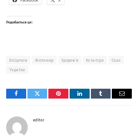
Facebook
X
Подобається це:
Епідемія
Житомир
Здоров'я
Культура
Сказ
Україна
Facebook
Twitter
Pinterest
LinkedIn
Tumblr
Email
editor