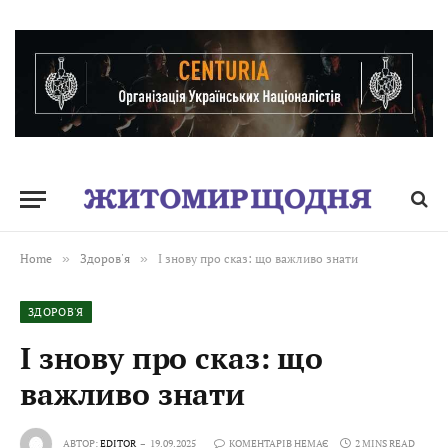
Home
»
Здоров'я
»
І знову про сказ: що важливо знати
ЗДОРОВ'Я
І знову про сказ: що
важливо знати
АВТОР:
EDITOR
19.09.2025
КОМЕНТАРІВ НЕМАЄ
2 MINS READ