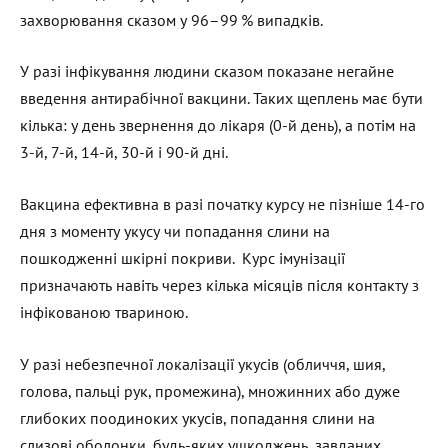
захворювання сказом у 96–99 % випадків.
У разі інфікування людини сказом показане негайне
введення антирабічної вакцини. Таких щеплень має бути
кілька: у день звернення до лікаря (0-й день), а потім на
3-й, 7-й, 14-й, 30-й і 90-й дні.
Вакцина ефективна в разі початку курсу не пізніше 14-го
дня з моменту укусу чи попадання слини на
пошкодженні шкірні покриви. Курс імунізації
призначають навіть через кілька місяців після контакту з
інфікованою твариною.
У разі небезпечної локалізації укусів (обличчя, шия,
голова, пальці рук, промежина), множинних або дуже
глибоких поодиноких укусів, попадання слини на
слизові оболонки, будь-яких ушкоджень, завданих