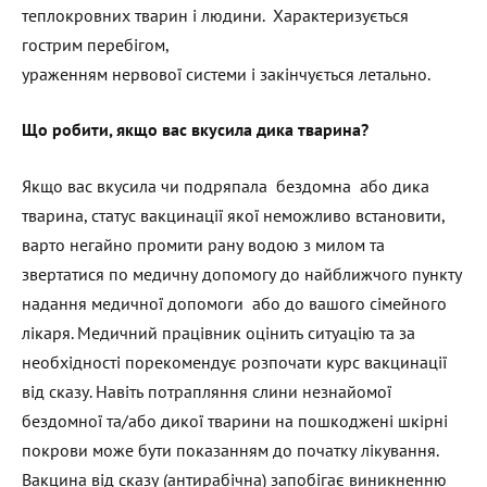
теплокровних тварин і людини. Характеризується
гострим перебігом,
ураженням нервової системи і закінчується летально.
Що робити, якщо вас вкусила дика тварина?
Якщо вас вкусила чи подряпала бездомна або дика
тварина, статус вакцинації якої неможливо встановити,
варто негайно промити рану водою з милом та
звертатися по медичну допомогу до найближчого пункту
надання медичної допомоги або до вашого сімейного
лікаря. Медичний працівник оцінить ситуацію та за
необхідності порекомендує розпочати курс вакцинації
від сказу. Навіть потрапляння слини незнайомої
бездомної та/або дикої тварини на пошкоджені шкірні
покрови може бути показанням до початку лікування.
Вакцина від сказу (антирабічна) запобігає виникненню