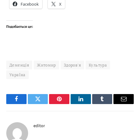
Facebook
X
Подобається це:
Деменція
Житомир
Здоров'я
Культура
Україна
Facebook
Twitter
Pinterest
LinkedIn
Tumblr
Email
editor