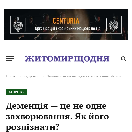
Home
»
Здоров'я
»
Деменція — це не одне захворювання. Як його розпізнати?
ЗДОРОВ'Я
Деменція — це не одне
захворювання. Як його
розпізнати?