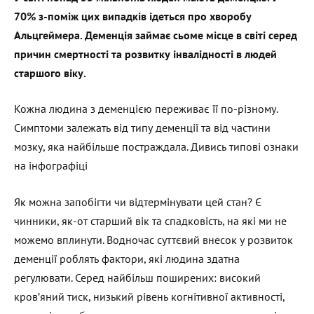
70% з-поміж цих випадків ідеться про хворобу
Альцгеймера. Деменція займає сьоме місце в світі серед
причин смертності та розвитку інвалідності в людей
старшого віку.
Кожна людина з деменцією переживає її по-різному.
Симптоми залежать від типу деменції та від частини
мозку, яка найбільше постраждала. Дивись типові ознаки
на інфографіці
Як можна запобігти чи відтермінувати цей стан? Є
чинники, як-от старший вік та спадковість, на які ми не
можемо вплинути. Водночас суттєвий внесок у розвиток
деменції роблять фактори, які людина здатна
регулювати. Серед найбільш поширених: високий
кров’яний тиск, низький рівень когнітивної активності,