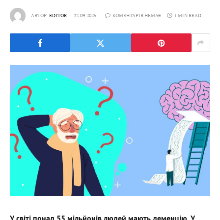
АВТОР:
EDITOR
22.09.2025
КОМЕНТАРІВ НЕМАЄ
1 MIN READ
У світі понад 55 мільйонів людей мають деменцію. У