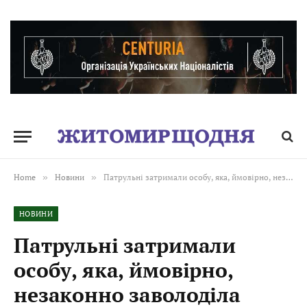
Home
»
Новини
»
Патрульні затримали особу, яка, ймовірно, незаконно заволоділа мототранспортом
НОВИНИ
Патрульні затримали
особу, яка, ймовірно,
незаконно заволоділа