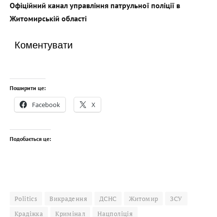
Офіційний канал управління патрульної поліції в
Житомирській області
Коментувати
Поширити це:
Facebook
X
Подобається це:
Politics
Викрадення
ДСНС
Житомир
ЗСУ
Крадіжка
Кримінал
Нацполіція