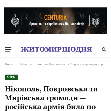
Home
»
Війна
»
Нікополь, Покровська та Мирівська громади — російська армія била по Дніпропетровщині з артилерії та FPV-дронами
ВІЙНА
Нікополь, Покровська та
Мирівська громади —
російська армія била по