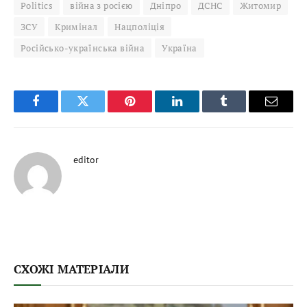
Politics
війна з росією
Дніпро
ДСНС
Житомир
ЗСУ
Кримінал
Нацполіція
Російсько-українська війна
Україна
Facebook
Twitter
Pinterest
LinkedIn
Tumblr
Email
editor
СХОЖІ МАТЕРІАЛИ