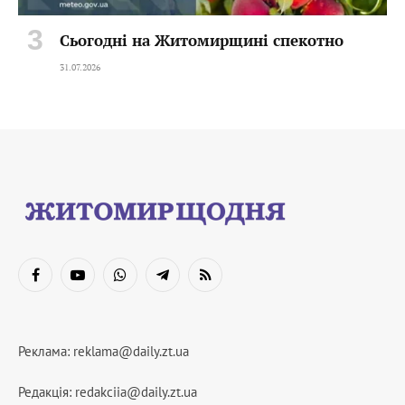
Сьогодні на Житомирщині спекотно
31.07.2026
Facebook
YouTube
WhatsApp
Telegram
RSS
Реклама:
reklama@daily.zt.ua
Редакція:
redakciia@daily.zt.ua