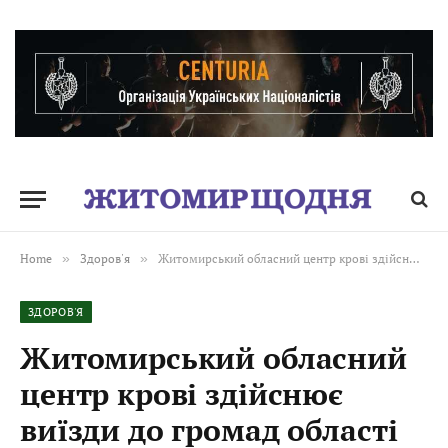
Home
»
Здоров'я
»
Житомирський обласний центр крові здійснює виїзди до громад області для забору крові
ЗДОРОВ'Я
Житомирський обласний
центр крові здійснює
виїзди до громад області