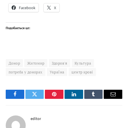
Facebook
X
Подобається це:
Донор
Житомир
Здоров'я
Культура
потреба у донорах
Україна
центр крові
Facebook
Twitter
Pinterest
LinkedIn
Tumblr
Email
editor