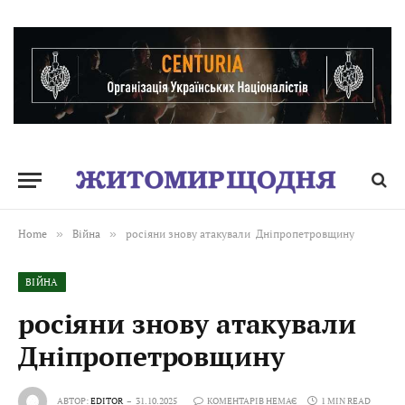
Home
»
Війна
»
росіяни знову атакували Дніпропетровщину
ВІЙНА
росіяни знову атакували
Дніпропетровщину
АВТОР:
EDITOR
31.10.2025
КОМЕНТАРІВ НЕМАЄ
1 MIN READ