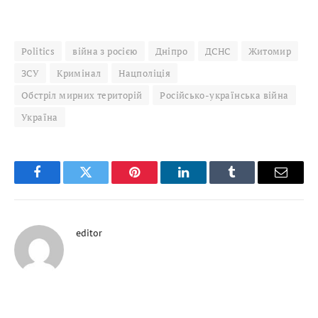
Politics
війна з росією
Дніпро
ДСНС
Житомир
ЗСУ
Кримінал
Нацполіція
Обстріл мирних територій
Російсько-українська війна
Україна
Facebook
Twitter
Pinterest
LinkedIn
Tumblr
Email
editor