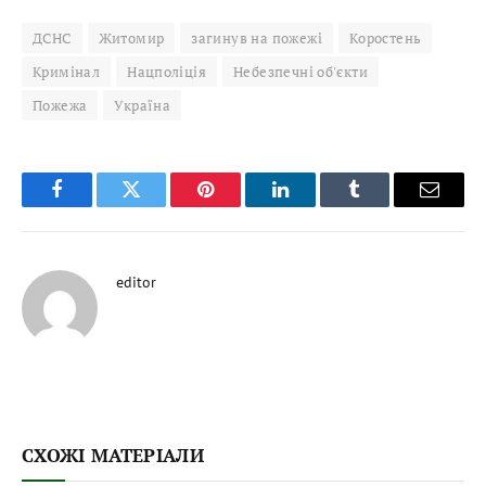
ДСНС
Житомир
загинув на пожежі
Коростень
Кримінал
Нацполіція
Небезпечні об'єкти
Пожежа
Україна
Facebook
Twitter
Pinterest
LinkedIn
Tumblr
Email
editor
СХОЖІ МАТЕРІАЛИ