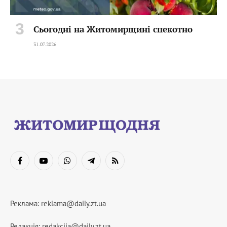
Сьогодні на Житомирщині спекотно
31.07.2026
Facebook
YouTube
WhatsApp
Telegram
RSS
Реклама:
reklama@daily.zt.ua
Редакція:
redakciia@daily.zt.ua