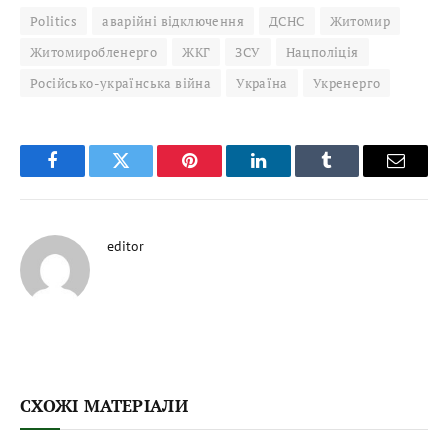
Politics
аварійні відключення
ДСНС
Житомир
Житомиробленерго
ЖКГ
ЗСУ
Нацполіція
Російсько-українська війна
Україна
Укренерго
Facebook
Twitter
Pinterest
LinkedIn
Tumblr
Email
editor
СХОЖІ МАТЕРІАЛИ