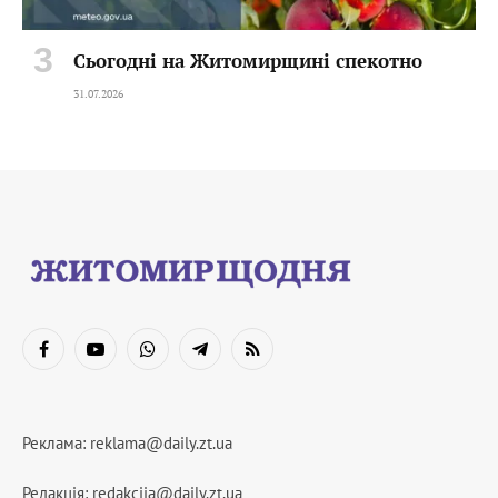
Сьогодні на Житомирщині спекотно
31.07.2026
Facebook
YouTube
WhatsApp
Telegram
RSS
Реклама:
reklama@daily.zt.ua
Редакція:
redakciia@daily.zt.ua