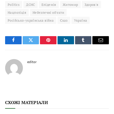
Politics
ДСНС
Епідемія
Житомир
Здоров'я
Нацполіція
Небезпечні об'єкти
Російсько-українська війна
Сказ
Україна
Facebook
Twitter
Pinterest
LinkedIn
Tumblr
Email
editor
СХОЖІ МАТЕРІАЛИ