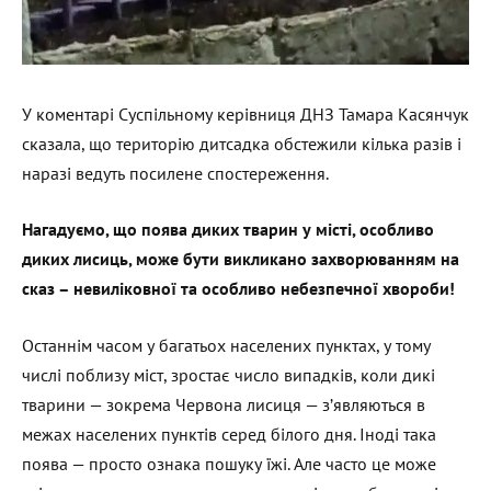
У коментарі Суспільному керівниця ДНЗ Тамара Касянчук
сказала, що територію дитсадка обстежили кілька разів і
наразі ведуть посилене спостереження.
Нагадуємо, що поява диких тварин у місті, особливо
диких лисиць, може бути викликано захворюванням на
сказ – невиліковної та особливо небезпечної хвороби!
Останнім часом у багатьох населених пунктах, у тому
числі поблизу міст, зростає число випадків, коли дикі
тварини — зокрема Червона лисиця — з’являються в
межах населених пунктів серед білого дня. Іноді така
поява — просто ознака пошуку їжі. Але часто це може