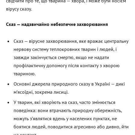
свідчити про те, що тварина — хвора, і може бути носієм
вірусу сказу.
Сказ — надзвичайно небезпечне захворювання
Сказ — вірусне захворювання, яке вражає центральну
нервову систему теплокровних тварин і людей, і
завжди закінчується смертю, якщо не надати
профілактичну допомогу після контакту з хворою
твариною.
Основні джерела природного сказу в Україні — дикі
м’ясоїдні, зокрема лисиці.
У тварин, які хворіють на сказ, часто змінюється
поведінка: вони втрачають природну обережність,
можуть з’являтися вдень у населених пунктах, не
боятися людей, поводитися агресивно або дивно, йти
на контакт.