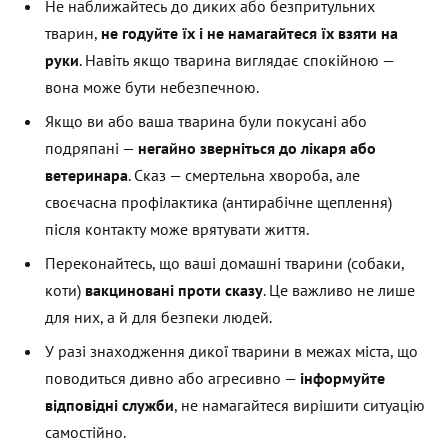
Не наближайтесь до диких або безпритульних
тварин,
не годуйте їх і не намагайтеся їх взяти на
руки
. Навіть якщо тварина виглядає спокійною —
вона може бути небезпечною.
Якщо ви або ваша тварина були покусані або
подряпані —
негайно зверніться до лікаря або
ветеринара
. Сказ — смертельна хвороба, але
своєчасна профілактика (антирабічне щеплення)
після контакту може врятувати життя.
Переконайтесь, що ваші домашні тварини (собаки,
коти)
вакциновані проти сказу
. Це важливо не лише
для них, а й для безпеки людей.
У разі знаходження дикої тварини в межах міста, що
поводиться дивно або агресивно —
інформуйте
відповідні служби
, не намагайтеся вирішити ситуацію
самостійно.