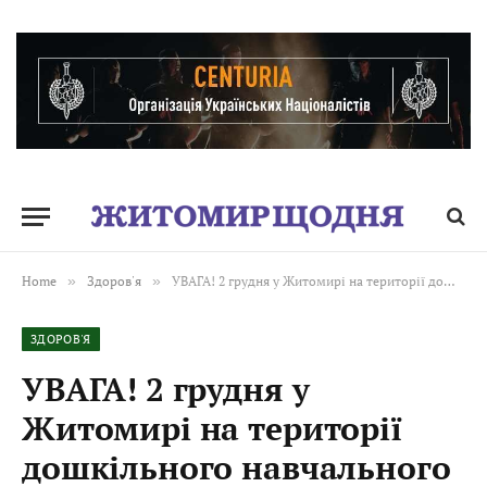
Home
»
Здоров'я
»
УВАГА! 2 грудня у Житомирі на території дошкільного навчального закладу №44 зафільмували на відео лисицю
ЗДОРОВ'Я
УВАГА! 2 грудня у
Житомирі на території
дошкільного навчального