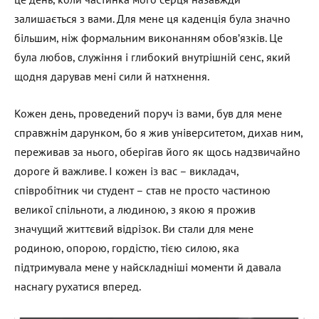
залишається з вами. Для мене ця каденція була значно
більшим, ніж формальним виконанням обов’язків. Це
була любов, служіння і глибокий внутрішній сенс, який
щодня дарував мені сили й натхнення.
Кожен день, проведений поруч із вами, був для мене
справжнім дарунком, бо я жив університетом, дихав ним,
переживав за нього, оберігав його як щось надзвичайно
дороге й важливе. І кожен із вас – викладач,
співробітник чи студент – став не просто частиною
великої спільноти, а людиною, з якою я прожив
значущий життєвий відрізок. Ви стали для мене
родиною, опорою, гордістю, тією силою, яка
підтримувала мене у найскладніші моменти й давала
наснагу рухатися вперед.