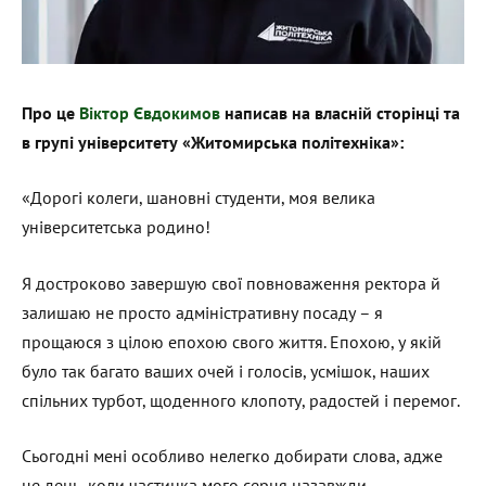
Про це
Віктор Євдокимов
написав на власній сторінці та
в групі університету «Житомирська політехніка»:
«Дорогі колеги, шановні студенти, моя велика
університетська родино!
Я достроково завершую свої повноваження ректора й
залишаю не просто адміністративну посаду – я
прощаюся з цілою епохою свого життя. Епохою, у якій
було так багато ваших очей і голосів, усмішок, наших
спільних турбот, щоденного клопоту, радостей і перемог.
Сьогодні мені особливо нелегко добирати слова, адже
це день, коли частинка мого серця назавжди