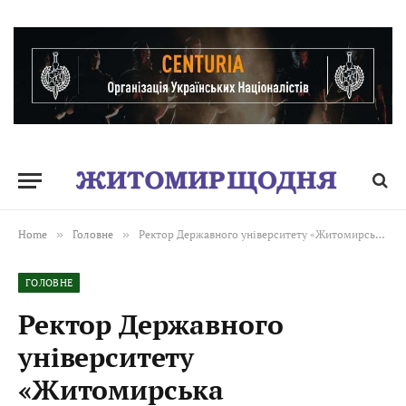
Home
»
Головне
»
Ректор Державного університету «Житомирська політехніка» Віктор Євдокимов повідомив, що іде з посади
ГОЛОВНЕ
Ректор Державного
університету
«Житомирська