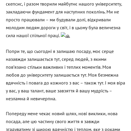
скепсис, і разом творили майбутнє нашого університету,
закладаючи фундамент для наступних поколінь. Ми не
просто працювали – ми будували долі, відкривали
молодим людям дороги у світ, і в цьому була величезна
сила нашої спільної праці.
Попри те, що сьогодні я залишаю посаду, моє серце
назавжди залишається тут, серед людей, з якими
пов’язано стільки важливих і теплих моментів. Моя
любов до університету залишається тут. Моя безмежна
вдячність і повага до кожного з вас – також тут. І моя віра
у вас, у ваш талант, ваше завзяття й вашу мудрість –
незламна й невичерпна.
Попереду мене чекає новий шлях, нові виклики, нова
посада, але цю частину свого життя я завжди
згадуватиму зі щирою вдячністю і теплом, яке з роками