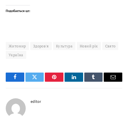
Подобається це:
Житомир
Здоров'я
Культура
Новий рік
Свято
Україна
Facebook
Twitter
Pinterest
LinkedIn
Tumblr
Email
editor