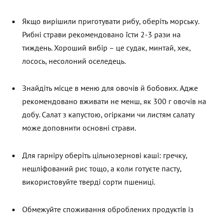
Якщо вирішили приготувати рибу, оберіть морську.
Рибні страви рекомендовано їсти 2-3 рази на
тиждень. Хороший вибір – це судак, минтай, хек,
лосось, несолоний оселедець.
Знайдіть місце в меню для овочів й бобових. Адже
рекомендовано вживати не менш, як 300 г овочів на
добу. Салат з капустою, огірками чи листям салату
може доповнити основні страви.
Для гарніру оберіть цільнозернові каші: гречку,
нешліфований рис тощо, а коли готуєте пасту,
використовуйте тверді сорти пшениці.
Обмежуйте споживання оброблених продуктів із