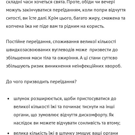
складні часи хочеться свята. Проте, обіди чи вечері
можуть закінчуватися переїданням, коли попри відчуття
ситості, ви їсте далі. Крім цього, багато жиру, смажена та
копчена їжа не піде вам та рідним на користь.
Постійне переїдання, споживання великої кількості
швидкозасвоюваних вуглеводів може призвести до
збільшення маси тіла та ожиріння. А ці стани суттєво
збільшують ризик виникнення неінфекційних хвороб.
До чого призводить переїдання?
шлунок розширюється, щоби пристосуватися до
великої кількості їжі та починає тиснути на інші
органи, що зумовлює відчуття дискомфорту. Як
наслідок ви можете відчувати сонливість та втому;
велика кількість їжі в шлунку змушує ваші органи