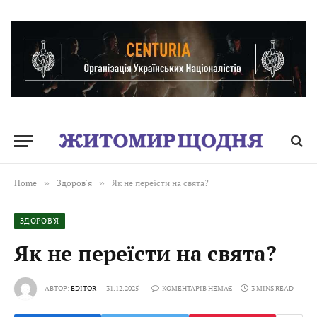
Home
»
Здоров'я
»
Як не переїсти на свята?
ЗДОРОВ'Я
Як не переїсти на свята?
АВТОР:
EDITOR
31.12.2025
КОМЕНТАРІВ НЕМАЄ
3 MINS READ