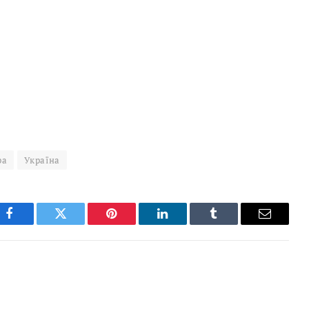
ра
Україна
Facebook
Twitter
Pinterest
LinkedIn
Tumblr
Email