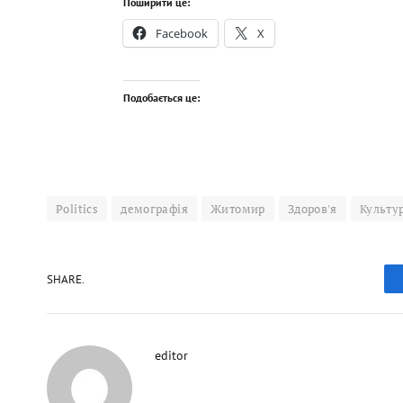
Поширити це:
Facebook
X
Подобається це:
Politics
демографія
Житомир
Здоров'я
Культу
SHARE.
editor