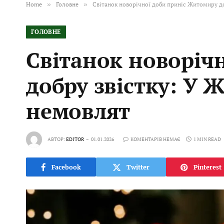
Home
»
Головне
»
Світанок новорічної доби приніс Житомиру д
ГОЛОВНЕ
Світанок новоріч
добру звістку: У
немовлят
АВТОР:
EDITOR
01.01.2026
КОМЕНТАРІВ НЕМАЄ
1 MIN READ
Facebook
Twitter
Pinterest