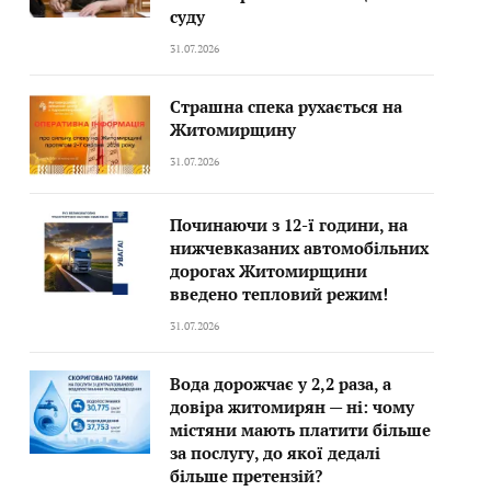
суду
31.07.2026
Страшна спека рухається на
Житомирщину
31.07.2026
Починаючи з 12-ї години, на
нижчевказаних автомобільних
дорогах Житомирщини
введено тепловий режим!
31.07.2026
Вода дорожчає у 2,2 раза, а
довіра житомирян — ні: чому
містяни мають платити більше
за послугу, до якої дедалі
більше претензій?