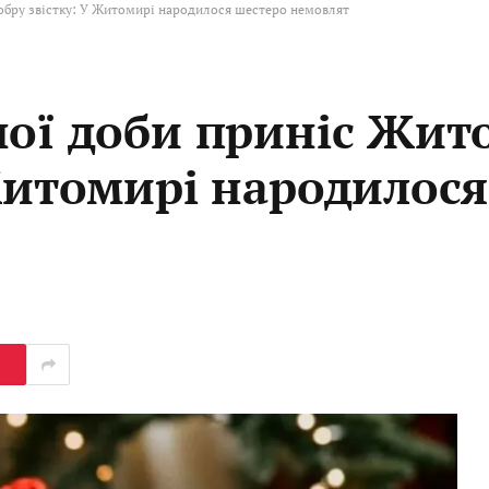
обру звістку: У Житомирі народилося шестеро немовлят
ної доби приніс Жит
 Житомирі народилос