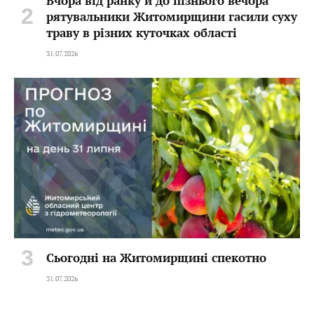
Вчора від ранку й до пізнього вечора
рятувальники Житомирщини гасили суху
траву в різних куточках області
31.07.2026
Сьогодні на Житомирщині спекотно
31.07.2026