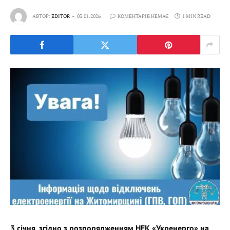
АВТОР:
EDITOR
03.01.2026
КОМЕНТАРІВ НЕМАЄ
1 MIN READ
3 січня, згідно з розпорядженням НЕК «Укренерго» на