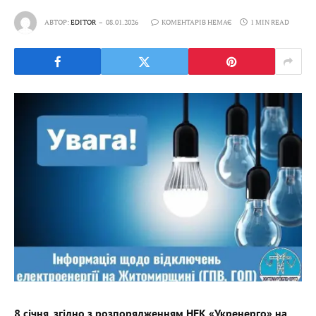
АВТОР:
EDITOR
08.01.2026
КОМЕНТАРІВ НЕМАЄ
1 MIN READ
8 січня, згідно з розпорядженням НЕК «Укренерго» на